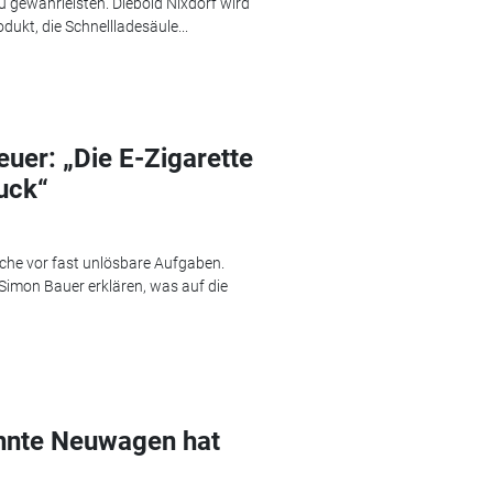
 gewährleisten. Diebold Nixdorf wird
ukt, die Schnellladesäule...
uer: „Die E-Zigarette
uck“
nche vor fast unlösbare Aufgaben.
imon Bauer erklären, was auf die
hnte Neuwagen hat