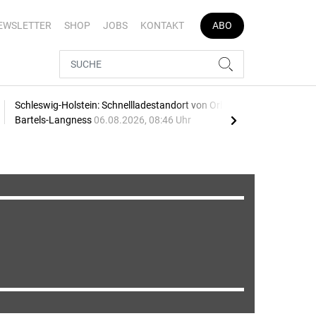
EWSLETTER
SHOP
JOBS
KONTAKT
ABO
Schleswig-Holstein: Schnellladestandort von Orlen und
Vier
Bartels-Langness
06.08.2026, 08:46 Uhr
05.0