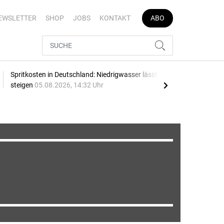
EWSLETTER
SHOP
JOBS
KONTAKT
ABO
Spritkosten in Deutschland: Niedrigwasser lässt Preise
Date
steigen
05.08.2026, 14:32 Uhr
Pro