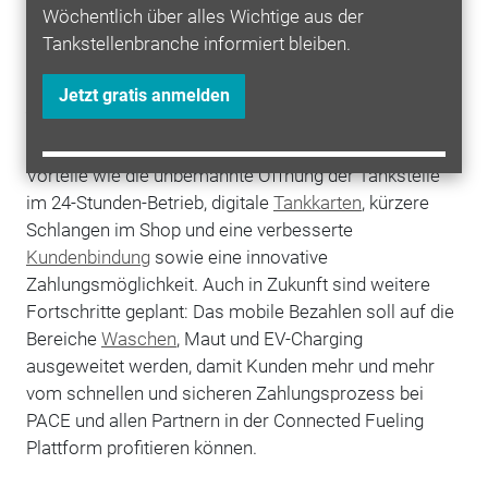
Wöchentlich über alles Wichtige aus der
das Unternehmen mit seiner Connected Fueling
Tankstellenbranche informiert bleiben.
Plattform als erster Anbieter in Deutschland auch In-
Car-Payment beim
Tanken
via
Apple
CarPlay und
Jetzt gratis anmelden
Android
Auto.
Nach eigenen Angaben bietet PACE seinen Kunden
Vorteile wie die unbemannte Öffnung der Tankstelle
im 24-Stunden-Betrieb, digitale
Tankkarten
, kürzere
Schlangen im Shop und eine verbesserte
Kundenbindung
sowie eine innovative
Zahlungsmöglichkeit. Auch in Zukunft sind weitere
Fortschritte geplant: Das mobile Bezahlen soll auf die
Bereiche
Waschen
, Maut und EV-Charging
ausgeweitet werden, damit Kunden mehr und mehr
vom schnellen und sicheren Zahlungsprozess bei
PACE und allen Partnern in der Connected Fueling
Plattform profitieren können.