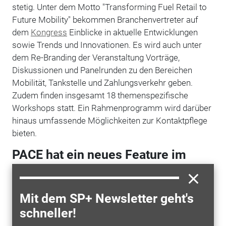
stetig. Unter dem Motto "Transforming Fuel Retail to
Future Mobility" bekommen Branchenvertreter auf
dem
Kongress
Einblicke in aktuelle Entwicklungen
sowie Trends und Innovationen. Es wird auch unter
dem Re-Branding der Veranstaltung Vorträge,
Diskussionen und Panelrunden zu den Bereichen
Mobilität, Tankstelle und Zahlungsverkehr geben.
Zudem finden insgesamt 18 themenspezifische
Workshops statt. Ein Rahmenprogramm wird darüber
hinaus umfassende Möglichkeiten zur Kontaktpflege
bieten.
PACE hat ein neues Feature im
Gepäck
Auch der mobile-payment-Anbieter PACE ist am 5. und
Mit dem SP+ Newsletter geht's
6. Oktober auf dem Uniti Mobility Payment Forum in
schneller!
Hamburg vertreten. Und zwar mit einem neuen
Feature im Gepäck: Seit Mitte September ermöglicht