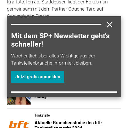
Kraftstoffen ab. Stattdessen liegt der Fokus nun
gemeinsam mit dem Partner Couche-Tard auf
Convenience Stores.
Außerdem erhalten Sie im Wendetitel
"
Tankstellennetze
2023" Firmensteckbriefe sowie ein
Mit dem SP+ Newsletter geht's
umfassendes Verzeichnis von rund 130
schneller!
Mineralölgesellschaften inklusive Kontaktdaten.
Wöchentlich über alles Wichtige aus der
Tankstellenbranche informiert bleiben.
Mehr zum Thema entdecken
Jetzt gratis anmelden
Tankstelle
HUTH: Innovationen erleichtern den
Alltag
Tankstelle
Aktuelle Branchenstudie des bft: