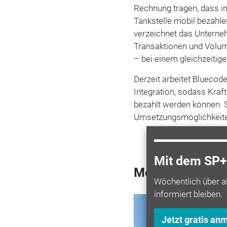
Rechnung tragen, dass i
Tankstelle mobil bezahl
verzeichnet das Unterne
Transaktionen und Volum
– bei einem gleichzeitig
Derzeit arbeitet Bluec
Integration, sodass Kra
bezahlt werden können. S
Umsetzungsmöglichkeiten
Mit dem SP+ 
Mehr zum Them
Wöchentlich über a
informiert bleiben.
Tankstelle
Top bei
Jetzt gratis an