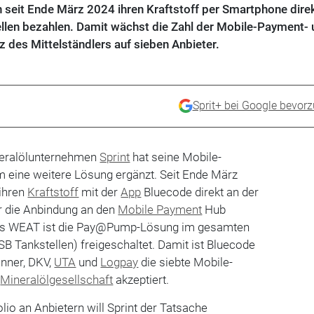
seit Ende März 2024 ihren Kraftstoff per Smartphone direk
ellen bezahlen. Damit wächst die Zahl der Mobile-Payment-
es Mittelständlers auf sieben Anbieter.
Sprit+ bei Google bevor
neralölunternehmen
Sprint
hat seine Mobile-
eine weitere Lösung ergänzt. Seit Ende März
ihren
Kraftstoff
mit der
App
Bluecode direkt an der
r die Anbindung an den
Mobile Payment
Hub
rs WEAT ist die Pay@Pump-Lösung im gesamten
SB Tankstellen) freigeschaltet. Damit ist Bluecode
runner, DKV,
UTA
und
Logpay
die siebte Mobile-
e
Mineralölgesellschaft
akzeptiert.
lio an Anbietern will Sprint der Tatsache