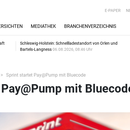
E-PAPER
N
RSICHTEN
MEDIATHEK
BRANCHENVERZEICHNIS
aft
Schleswig-Holstein: Schnellladestandort von Orlen und
Bartels-Langness
06.08.2026, 08:46 Uhr
Sprint startet Pay@Pump mit Bluecode
et Pay@Pump mit Bluecod