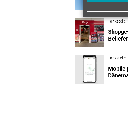
Siegert
Tankstelle
Shopges
Beliefe
Tankstelle
Mobile 
Dänema