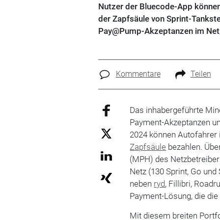
Nutzer der Bluecode-App können 
der Zapfsäule von Sprint-Tankst
Pay@Pump-Akzeptanzen im Netz d
Kommentare
Teilen
Das inhabergeführte Mi
Payment-Akzeptanzen um 
2024 können Autofahrer 
Zapfsäule
bezahlen. Übe
(MPH) des Netzbetreibe
Netz (130 Sprint, Go und 
neben
ryd
, Fillibri, Road
Payment-Lösung, die di
Mit diesem breiten Portfo