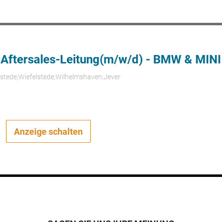
 Aftersales-Leitung(m/w/d) - BMW & MINI
rstede;Wiefelstede;Wilhelmshaven;Jever
Anzeige schalten