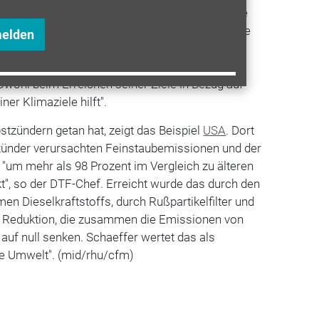
hne entsprechende Filtertechnik Auslaufmodelle
ch moderne Selbstzünder haben auch weiterhin ihre
melden
en Schaeffer, Chef des Diesel Technology Forum
bere Dieseltechnologie sei "eine ökologische
owohl beim Erreichen seiner Ziele in Bezug auf
ner Klimaziele hilft".
bstzündern getan hat, zeigt das Beispiel
USA
. Dort
zünder verursachten Feinstaubemissionen und der
"um mehr als 98 Prozent im Vergleich zu älteren
", so der DTF-Chef. Erreicht wurde das durch den
en Dieselkraftstoffs, durch Rußpartikelfilter und
he Reduktion, die zusammen die Emissionen von
auf null senken. Schaeffer wertet das als
ie Umwelt". (mid/rhu/cfm)