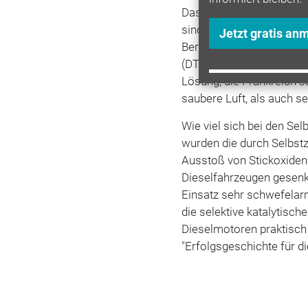
Dass alte Dieselautos o
sind, ist unstrittig. Do
Jetzt gratis an
Berechtigung, findet All
(DTF). Die aktuelle, sau
Lösung, die Frankreich s
saubere Luft, als auch sei
Wie viel sich bei den Sel
wurden die durch Selbst
Ausstoß von Stickoxiden 
Dieselfahrzeugen gesenkt
Einsatz sehr schwefelarm
die selektive katalytisc
Dieselmotoren praktisch 
"Erfolgsgeschichte für d