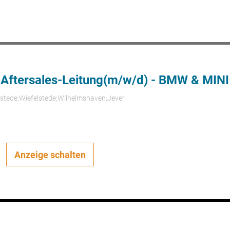
 Aftersales-Leitung(m/w/d) - BMW & MINI
rstede;Wiefelstede;Wilhelmshaven;Jever
Anzeige schalten