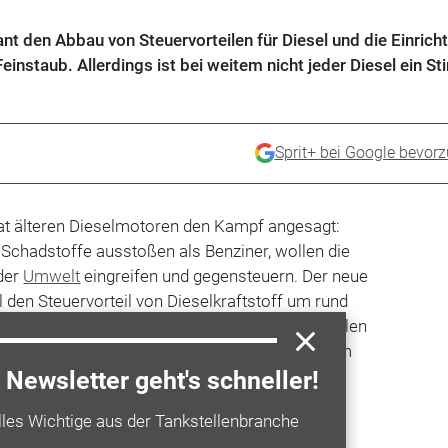
nt den Abbau von Steuervorteilen für Diesel und die Einrich
nstaub. Allerdings ist bei weitem nicht jeder Diesel ein Sti
Sprit+ bei Google bevor
at älteren Dieselmotoren den Kampf angesagt:
 Schadstoffe ausstoßen als Benziner, wollen die
 der
Umwelt
eingreifen und gegensteuern. Der neue
l den Steuervorteil von Dieselkraftstoff um rund
zieren. Und ähnlich wie in deutschen Städten sollen
tinker eingerichtet werden. Und das betrifft im
nzählige Fahrzeuge, denn rund 80 Prozent aller
Newsletter geht's schneller!
stzündern ausgestattet.
lles Wichtige aus der Tankstellenbranche
en