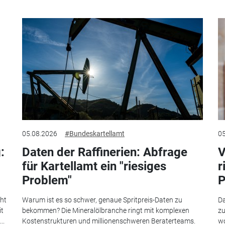
05.08.2026
#Bundeskartellamt
05
:
Daten der Raffinerien: Abfrage
V
für Kartellamt ein "riesiges
r
Problem"
P
eht
Warum ist es so schwer, genaue Spritpreis-Daten zu
Da
it
bekommen? Die Mineralölbranche ringt mit komplexen
zu
..
Kostenstrukturen und millionenschweren Beraterteams.
wo