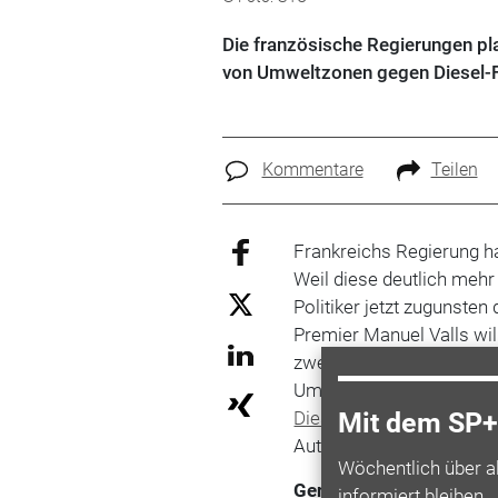
Die französische Regierungen pla
von Umweltzonen gegen Diesel-Fei
Kommentare
Teilen
Frankreichs Regierung h
Weil diese deutlich mehr
Politiker jetzt zugunsten
Premier Manuel Valls wil
zwei Cent pro Liter redu
Umweltzonen gegen üble S
Diesel
-Land
Frankreich
u
Mit dem SP+ 
Autos sind dort mit Selb
Wöchentlich über a
Genügend Möglichkeit
informiert bleiben.