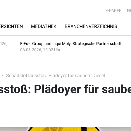
E-PAPER
N
RSICHTEN
MEDIATHEK
BRANCHENVERZEICHNIS
026,
E-Fuel Group und Liqui Moly: Strategische Partnerschaft
06.08.2026, 15:02 Uhr
Schadstoffausstoß: Plädoyer für saubere Diesel
stoß: Plädoyer für saub