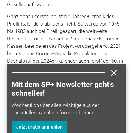
Gesellschaft wachsen.
Ganz ohne Leerstellen ist die Jahres-Chronik des
Pirelli-Kalenders übrigens nicht. So wurde von 1975
bis 1983 auch bei Pirelli gespart, die weltweite
Rezession und eine anschließende Phase klammer
Kassen beendeten das Projekt vorübergehend. 2021
bremste das Corona-Virus die
Produktion
aus.
Deshalb ist der 2024er-Kalender auch "erst" der 50. in
60 Jahren. Wie es aussieht, hat Prince Gyasi mit
seinem Titel "Timeless" nicht nur für seine eigenen
Bilder voll ins Bunte getroffen. Sondern auch für "The
Mit dem SP+ Newsletter geht's
Cal" insgesamt – in der Vergangenheit und in der
schneller!
Zukunft.
Wöchentlich über alles Wichtige aus der
Tankstellenbranche informiert bleiben.
Mehr zum Thema entdecken
Jetzt gratis anmelden