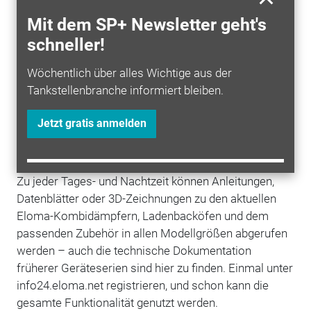
Mit dem SP+ Newsletter geht's
Eloma launcht zum Ende des Jahres 2018 eine
schneller!
komplett überarbeitete Info24-Plattform. Das Portal
bietet neben technischen Dokumentationen viele
Wöchentlich über alles Wichtige aus der
zusätzliche Hinweise und Hilfen zu allen Geräteserien.
Tankstellenbranche informiert bleiben.
Info24 ist laut einer Pressemitteilung von Eloma
übersichtlicher und kompakter strukturiert, inklusive
Jetzt gratis anmelden
eines intuitiv zu bedienenden Online-Shops für
Ersatzteile.
Zu jeder Tages- und Nachtzeit können Anleitungen,
Datenblätter oder 3D-Zeichnungen zu den aktuellen
Eloma-Kombidämpfern, Ladenbacköfen und dem
passenden Zubehör in allen Modellgrößen abgerufen
werden – auch die technische Dokumentation
früherer Geräteserien sind hier zu finden. Einmal unter
info24.eloma.net registrieren, und schon kann die
gesamte Funktionalität genutzt werden.