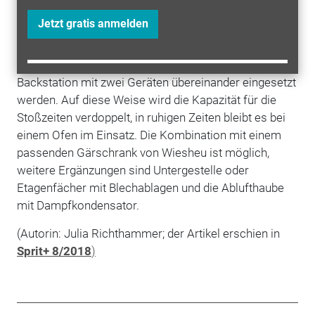
optional ein ­vollautomatisches Reinigungssystem
mit ­biologisch abbaubarem Flüssigreiniger verfügbar,
Jetzt gratis anmelden
der Reinigertank ist in den Backofenkorpus integriert.
Der Minimat 43S von Wiesheu kann auch als
Backstation mit zwei Geräten übereinander eingesetzt
werden. Auf ­diese Weise wird die Kapazität für die
Stoß­zeiten verdoppelt, in ruhigen Zeiten bleibt es bei
einem Ofen im Einsatz. Die Kombination mit einem
passenden Gärschrank von Wiesheu ist möglich,
weitere Ergänzungen sind Untergestelle oder
Etagenfächer mit Blechablagen und die Ablufthaube
mit Dampfkondensator.
(Autorin: Julia Richthammer; der Artikel erschien in
Sprit+ 8/2018
)