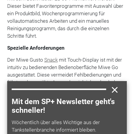
Dieser bietet Favoritenprogramme mit Auswahl über
ein Produktbild, Wochenprogrammierung für
vollautomatisches Arbeiten und ein manuelles
Reinigungsprogramm, das durch die einzelnen
Schritte führt.
Spezielle Anforderungen
Der Miwe Gusto
Snack
mit Touch-Display ist mit der
intuitiv zu bedienenden ­Bedienoberfläche Miwe Go
ausgestattet. Diese vermeidet Fehlbedienungen und
führt auch ungeübte Anwender zielsicher durch den
Backprozess. Mit der Quick­serve-Funktion können
Snacks schnell und kross erwärmt oder überbacken
Mit dem SP+ Newsletter geht's
werden. Der Miwe Gusto verfügt über die Fest­
schneller!
programmsteuerung Miwe FP: Hier sind bis zu 100
verschiedene Backprogramme mit bis zu fünf
Wöchentlich über alles Wichtige aus der
Backabschnitten hinter­legbar. Für beide Modelle ist
Tankstellenbranche informiert bleiben.