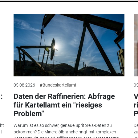
05.08.2026
#Bundeskartellamt
05
:
Daten der Raffinerien: Abfrage
V
für Kartellamt ein "riesiges
r
Problem"
P
eht
Warum ist es so schwer, genaue Spritpreis-Daten zu
Da
it
bekommen? Die Mineralölbranche ringt mit komplexen
zu