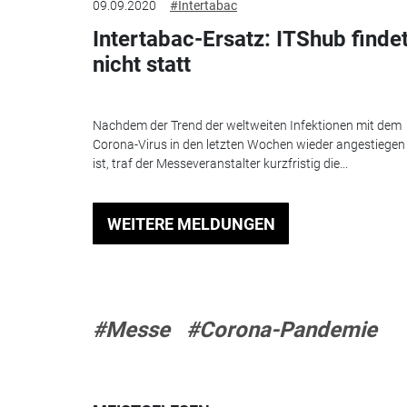
09.09.2020
#Intertabac
Intertabac-Ersatz: ITShub finde
nicht statt
Nachdem der Trend der weltweiten Infektionen mit dem
Corona-Virus in den letzten Wochen wieder angestiegen
ist, traf der Messeveranstalter kurzfristig die...
WEITERE MELDUNGEN
#Messe
#Corona-Pandemie