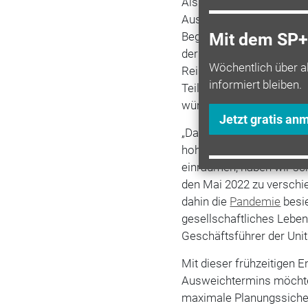
Als Leitmesse der Tanks
Ausstellern und Besucher
Begegnungen, von pers
Mit dem SP+ 
der Branchenvertreter aus
Wöchentlich über a
Reisebeschränkungen un
informiert bleiben.
Teilnehmer sind für die
würden der
Qualität
der V
Jetzt gratis an
„Da wir der Gesundheit u
hohen Qualität der Messe
einräumen, haben wir sc
den Mai 2022 zu verschie
dahin die
Pandemie
besie
gesellschaftliches Leben
Geschäftsführer der Unit
Mit dieser frühzeitigen 
Ausweichtermins möchten
maximale Planungssicherh