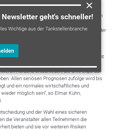
tellen- und Carwash-Branche in
Europa
mit
n aus über 120 Ländern lebt die Uniti Expo von
önlichen Gesprächen und vom Zusammentreffen
Newsletter geht's schneller!
 aller Welt. Social Distancing,
lles Wichtige aus der Tankstellenbranche
d die Angst um die Gesundheit und
Sicherheit
der
 Messeorganisatoren nicht verantwortbar und
eranstaltung schaden.
melden
nd Sicherheit aller Teilnehmer sowie der bekannt
 in allen ihren Komponenten höchste Priorität
hweren Herzens entschieden, die Uniti Expo auf
ben. Allen seriösen Prognosen zufolge wird bis
gt und ein normales wirtschaftliches und
 wieder möglich sein“, so Elmar Kühn,
i.
Entscheidung und der Wahl eines sicheren
 die Veranstalter allen Teilnehmern die
eit bieten und sie vor weiteren Risiken