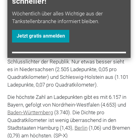
schneller!
geringer Ladesäulendichte rechnen. Vor allem an
Wöchentlich über alles Wichtige aus der
Nord- und Ostsee ist die
Infrastruktur
lückenhaft: In
Tankstellenbranche informiert bleiben.
Mecklenburg-Vorpommern finden sich insgesamt nur
0,01 öffentliche Ladepunkte pro Quadratkilometer, wie
Jetzt gratis anmelden
aus Daten des Ladesäulenherstellers Compleo
hervorgeht. Auch bei den absoluten Zahlen ist das
Flächenland mit 267 Anschlüssen eines der
Schlusslichter der Republik. Nur etwas besser sieht
es in Niedersachsen (2.505 Ladepunkte, 0,05 pro
Quadratkilometer) und Schleswig-Holstein aus (1.101
Ladepunkte, 0,07 pro Quadratkilometer).
Die höchste Zahl an Ladepunkten gibt es mit 6.157 in
Bayern, gefolgt von Nordrhein-Westfalen (4.653) und
Baden-Württemberg
(3.740). Die Dichte pro
Quadratkilometer ist wenig überraschend in den
Stadtstaaten Hamburg (1,43),
Berlin
(1,06) und Bremen
(0,79) am höchsten. (SP-X)