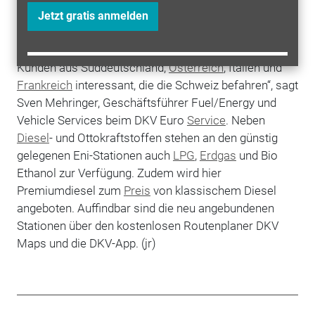
Das Versorgungsnetz des DKV in der
Schweiz
wächst
Jetzt gratis anmelden
durch die
Kooperation
mit
Eni
auf 673 Stationen an.
„Diese Netzerweiterung ist vor allem für unsere
Kunden aus Süddeutschland,
Österreich
, Italien und
Frankreich
interessant, die die Schweiz befahren“, sagt
Sven Mehringer, Geschäftsführer Fuel/Energy und
Vehicle Services beim DKV Euro
Service
. Neben
Diesel
- und Ottokraftstoffen stehen an den günstig
gelegenen Eni-Stationen auch
LPG
,
Erdgas
und Bio
Ethanol zur Verfügung. Zudem wird hier
Premiumdiesel zum
Preis
von klassischem Diesel
angeboten. Auffindbar sind die neu angebundenen
Stationen über den kostenlosen Routenplaner DKV
Maps und die DKV-App. (jr)