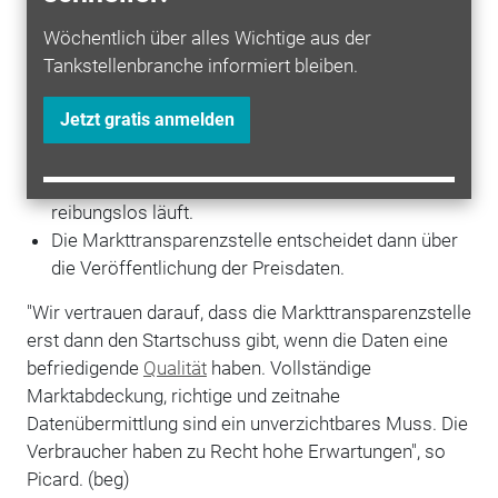
zusätzlich mindestens drei
Wöchentlich über alles Wichtige aus der
Verbraucherinformationsdienste zugelassen
Tankstellenbranche informiert bleiben.
worden sind, beginnt 14 Tage später die Pflicht der
Tankstellenunternehmer, die Preisdaten zu melden.
Jetzt gratis anmelden
Das Datum wird im Bundesanzeiger veröffentlicht.
In einer anschließenden Testphase soll
sichergestellt werden, dass der Datenfluss
reibungslos läuft.
Die Markttransparenzstelle entscheidet dann über
die Veröffentlichung der Preisdaten.
"Wir vertrauen darauf, dass die Markttransparenzstelle
erst dann den Startschuss gibt, wenn die Daten eine
befriedigende
Qualität
haben. Vollständige
Marktabdeckung, richtige und zeitnahe
Datenübermittlung sind ein unverzichtbares Muss. Die
Verbraucher haben zu Recht hohe Erwartungen", so
Picard. (beg)