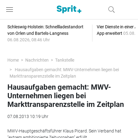
Schleswig-Holstein: Schnellladestandort
Vier Dienste in eine
von Orlen und Bartels-Langness
App erweitert
05.08.2
06.08.2026, 08:46 Uhr
Home
Nachrichten
Tankstelle
Hausaufgaben gemacht: MWV-Unternehmen liegen bei
Markttransparenzstelle im Zeitplan
Hausaufgaben gemacht: MWV-
Unternehmen liegen bei
Markttransparenzstelle im Zeitplan
07.08.2013 10:19 Uhr
MWV-Hauptgeschäftsführer Klaus Picard. Sein Verband hat
"extrem ambitionierte Zeitvorgaben" erfüllt.