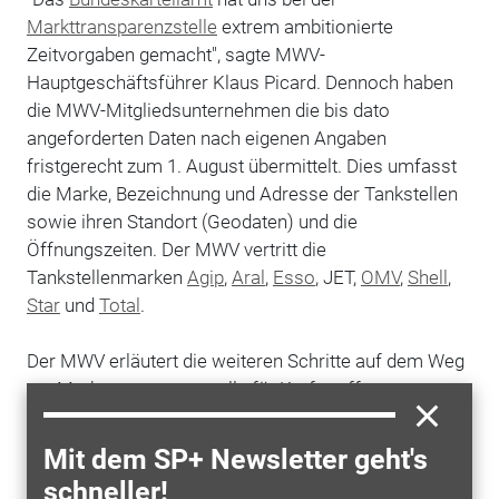
Markttransparenzstelle
extrem ambitionierte
Zeitvorgaben gemacht", sagte MWV-
Hauptgeschäftsführer Klaus Picard. Dennoch haben
die MWV-Mitgliedsunternehmen die bis dato
angeforderten Daten nach eigenen Angaben
fristgerecht zum 1. August übermittelt. Dies umfasst
die Marke, Bezeichnung und Adresse der Tankstellen
sowie ihren Standort (Geodaten) und die
Öffnungszeiten. Der MWV vertritt die
Tankstellenmarken
Agip
,
Aral
,
Esso
, JET,
OMV
,
Shell
,
Star
und
Total
.
Der MWV erläutert die weiteren Schritte auf dem Weg
zur Markttransparenzstelle für Kraftstoffe:
Bislang ist die gesetzlich bindende Schwelle von
Mit dem SP+ Newsletter geht's
13.000 gemeldeten Tankstellen nicht erreicht. Erst
schneller!
wenn dieser Schwellenwert erreicht ist und