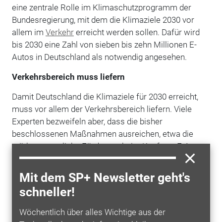
eine zentrale Rolle im Klimaschutzprogramm der
Bundesregierung, mit dem die Klimaziele 2030 vor
allem im
Verkehr
erreicht werden sollen. Dafür wird
bis 2030 eine Zahl von sieben bis zehn Millionen E-
Autos in Deutschland als notwendig angesehen.
Verkehrsbereich muss liefern
Damit Deutschland die Klimaziele für 2030 erreicht,
muss vor allem der Verkehrsbereich liefern. Viele
Experten bezweifeln aber, dass die bisher
beschlossenen Maßnahmen ausreichen, etwa die
stärkere staatliche Förderung beim Kauf von E-Autos.
Die CO2-Emissionen im Verkehr sind auch wegen
eines höheren Verkehrsaufkommens in den
Mit dem SP+ Newsletter geht's
vergangenen Jahren kaum gesunken. Zudem gibt es
schneller!
seit Jahren einen Verkaufsboom bei SUVs.
Wöchentlich über alles Wichtige aus der
Die
Autobranche
mit Hunderttausend Beschäftigten