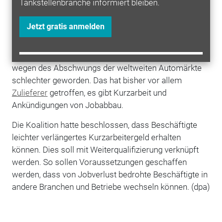
Tankstellenbranche informiert bleiben.
befindet sich derzeit mitten in einem grundlegenden
Wandel. Zum einen muss die Industrie Milliarden in
Jetzt gratis anmelden
neue Technologien wie die
E-Mobilität
investieren,
auch um strengere EU-Vorgaben einhalten zu können.
Zum anderen ist bei vielen Firmen die Ertragslage
wegen des Abschwungs der weltweiten Automärkte
schlechter geworden. Das hat bisher vor allem
Zulieferer
getroffen, es gibt Kurzarbeit und
Ankündigungen von Jobabbau.
Die Koalition hatte beschlossen, dass Beschäftigte
leichter verlängertes Kurzarbeitergeld erhalten
können. Dies soll mit Weiterqualifizierung verknüpft
werden. So sollen Voraussetzungen geschaffen
werden, dass von Jobverlust bedrohte Beschäftigte in
andere Branchen und Betriebe wechseln können. (dpa)