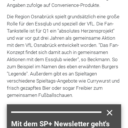
Angaben zufolge auf Convenience-Produkte.
Die Region Osnabrück spielt grundsätzlich eine große
Rolle für den Essqlub und speziell der VfL. Die Fan-
Tankstelle ist für Q1 ein "absolutes Herzensprojekt"
und war vor gut drei Jahren als gemeinsame Aktion
mit dem VfL Osnabrück entwickelt worden. "Das Fan-
Konzept findet sich damit auch in gemeinsamen
Aktionen mit dem Essqlub wieder", so Beckmann. So
zum Beispiel im Namen des eben erwähnten Burgers
"Legende". Außerdem gibt es an Spieltagen
verschiedene Spieltags-Angebote wie Currywurst und
frisch gezapftes Bier oder sogar Freibier zum
gemeinsamen Fußballschauen.
Rein optisch findet sich der VfL an einer Fotowand
wieder, die unter anderem aktuelle VfL-Spieler
während eines Besuchs im Essqlub zeigt. "Q1 hat mit
Mit dem SP+ Newsletter geht's
dem Essqlub ein gastronomisches Konzept