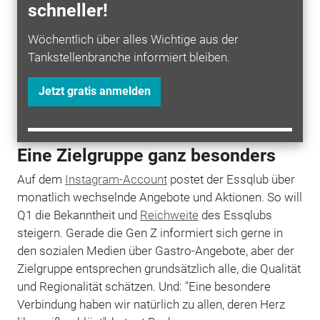
schneller!
entwickelt, das sowohl in Kombination mit einer
Tankstelle sowie auch als Stand-Alone betrieben
Wöchentlich über alles Wichtige aus der
werden kann", fasst Beckmann zusammen. Derzeit
Tankstellenbranche informiert bleiben.
gibt es nur diesen einen Essqlub und weitere
Standorte sind zwar heute noch nicht geplant. "Ein
Jetzt gratis anmelden
ähnliches Konzept an ausgewählten Tankstellen ist
dennoch denkbar", so der Q1-Vorstand.
Eine Zielgruppe ganz besonders
Auf dem
Instagram-Account
postet der Essqlub über
monatlich wechselnde Angebote und Aktionen. So will
Q1 die Bekanntheit und
Reichweite
des Essqlubs
steigern. Gerade die Gen Z informiert sich gerne in
den sozialen Medien über Gastro-Angebote, aber der
Zielgruppe entsprechen grundsätzlich alle, die Qualität
und Regionalität schätzen. Und: "Eine besondere
Verbindung haben wir natürlich zu allen, deren Herz