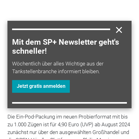
Mit dem SP+ Newsletter geht's
schneller!
Mit den Geschmacksrichtungen Grape (Traube) sowie
Wöchentlich über alles Wichtige aus der
Passion Fruit Kiwi Guave (Passionsfrucht Kiwi Guave)
Tankstellenbranche informiert bleiben.
erweitert
Philip Morris
das Veev-Flavour-Portfolio
durch bekannte und beliebte Varianten. Black Currant
Jetzt gratis anmelden
(Schwarze Johannisbeere) und Pineapple Lemon
(Ananas Zitrone) sollen als fruchtige Flavours neue
Akzente im E-Zigarettenmarkt setzen.
Die Ein-Pod-Packung im neuen Probierformat mit bis
zu 1.000 Zügen ist für 4,90 Euro (UVP) ab August 2024
zunächst nur über den ausgewählten Großhandel und