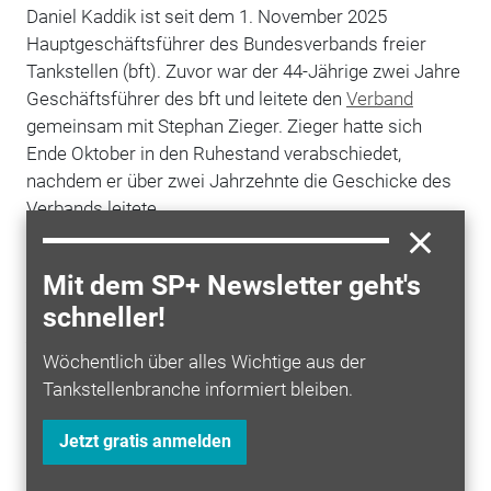
Daniel Kaddik ist seit dem 1. November 2025
Hauptgeschäftsführer des Bundesverbands freier
Tankstellen (bft). Zuvor war der 44-Jährige zwei Jahre
Geschäftsführer des bft und leitete den
Verband
gemeinsam mit Stephan Zieger. Zieger hatte sich
Ende Oktober in den Ruhestand verabschiedet,
nachdem er über zwei Jahrzehnte die Geschicke des
Verbands leitete.
Kaddik verantwortet künftig sowohl die strategische
als auch operative Führung des Verbands. Sarah
Mit dem SP+ Newsletter geht's
Schmitt übernimmt zeitgleich die Leitung der Bereiche
schneller!
Recht
, Regulatorik und Governance.
Wöchentlich über alles Wichtige aus der
Tankstellenbranche informiert bleiben.
Mehr zum Thema entdecken
Jetzt gratis anmelden
Personalien