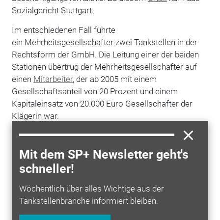
Sozialgericht Stuttgart.
Im entschiedenen Fall führte
ein Mehrheitsgesellschafter zwei Tankstellen in der
Rechtsform der GmbH. Die Leitung einer der beiden
Stationen übertrug der Mehrheitsgesellschafter auf
einen
Mitarbeiter
, der ab 2005 mit einem
Gesellschaftsanteil von 20 Prozent und einem
Kapitaleinsatz von 20.000 Euro Gesellschafter der
Klägerin war.
Das Gericht ging von einem abhängigen
Beschäftigungsverhältnis aus, weil
Mit dem SP+ Newsletter geht's
solche Vereinbarungen wie im vorliegenden Fall "im
schneller!
Übrigen eher typisch bei Scheinselbstständigkeit" sind.
Durch sie sollen Arbeitnehmerrechte wie
Wöchentlich über alles Wichtige aus der
Lohnfortzahlung im Krankheitsfall oder Ansprüche
Tankstellenbranche informiert bleiben.
nach dem Bundesurlaubsgesetz und nicht zuletzt die