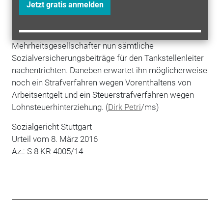
Beitragszahlung zur Sozialversicherung umgangen
Jetzt gratis anmelden
werden.
Als tatsächlicher Arbeitgeber muss der
Mehrheitsgesellschafter nun sämtliche
Sozialversicherungsbeiträge für den Tankstellenleiter
nachentrichten. Daneben erwartet ihn möglicherweise
noch ein Strafverfahren wegen Vorenthaltens von
Arbeitsentgelt und ein Steuerstrafverfahren wegen
Lohnsteuerhinterziehung. (
Dirk Petri
/ms)
Sozialgericht Stuttgart
Urteil vom 8. März 2016
Az.: S 8 KR 4005/14