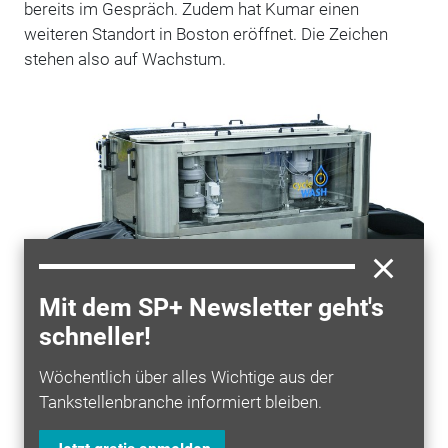
bereits im Gespräch. Zudem hat Kumar einen
weiteren Standort in Boston eröffnet. Die Zeichen
stehen also auf Wachstum.
Mit dem SP+ Newsletter geht's
Die Fahrradwaschanlage Pro Platinum.
schneller!
© Foto: Cyclewash
Wöchentlich über alles Wichtige aus der
Tankstellenbranche informiert bleiben.
Mehr zum Thema entdecken