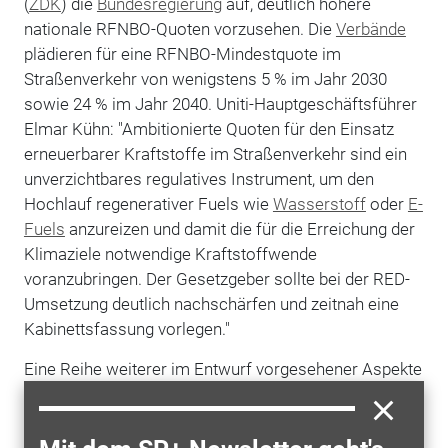
(
ZDK
) die
Bundesregierung
auf, deutlich höhere
nationale RFNBO-Quoten vorzusehen. Die
Verbände
plädieren für eine RFNBO-Mindestquote im
Straßenverkehr von wenigstens 5 % im Jahr 2030
sowie 24 % im Jahr 2040. Uniti-Hauptgeschäftsführer
Elmar Kühn: "Ambitionierte Quoten für den Einsatz
erneuerbarer Kraftstoffe im Straßenverkehr sind ein
unverzichtbares regulatives Instrument, um den
Hochlauf regenerativer Fuels wie
Wasserstoff
oder
E-
Fuels
anzureizen und damit die für die Erreichung der
Klimaziele notwendige Kraftstoffwende
voranzubringen. Der Gesetzgeber sollte bei der RED-
Umsetzung deutlich nachschärfen und zeitnah eine
Kabinettsfassung vorlegen."
Eine Reihe weiterer im Entwurf vorgesehener Aspekte
begrüßen die Verbände dagegen ausdrücklich: So
sollen die Quoten für fortgeschrittene Bio-Kraftstoffe
deutlich steigen. Auch den Ansatz, mit dem Gesetz