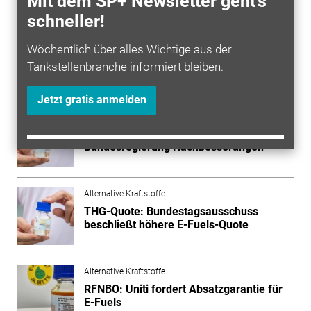
Mit dem SP+ Newsletter geht's
eine langfristige Perspektive bis 2040 zu formulieren,
schneller!
bewerten sie positiv.
Wöchentlich über alles Wichtige aus der
Tankstellenbranche informiert bleiben.
Mehr zum Thema entdecken
Jetzt gratis anmelden
Alternative Kraftstoffe
THG-Gesetz: Bundesrat fordert von
Bundesregierung Nachbesserungen
Alternative Kraftstoffe
THG-Quote: Bundestagsausschuss
beschließt höhere E-Fuels-Quote
Alternative Kraftstoffe
RFNBO: Uniti fordert Absatzgarantie für
E-Fuels