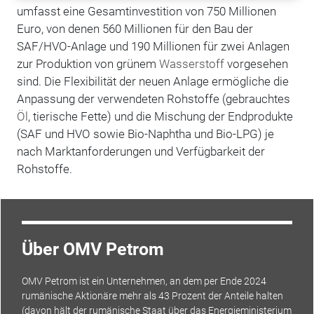
umfasst eine Gesamtinvestition von 750 Millionen
Euro, von denen 560 Millionen für den Bau der
SAF/HVO-Anlage und 190 Millionen für zwei Anlagen
zur Produktion von grünem
Wasserstoff
vorgesehen
sind. Die Flexibilität der neuen Anlage ermögliche die
Anpassung der verwendeten Rohstoffe (gebrauchtes
Öl
, tierische Fette) und die Mischung der Endprodukte
(SAF und HVO sowie Bio-Naphtha und Bio-LPG) je
nach Marktanforderungen und Verfügbarkeit der
Rohstoffe.
Über OMV Petrom
OMV Petrom ist ein Unternehmen, an dem per Ende 2024
rumänische Aktionäre mehr als 43 Prozent der Anteile halten
(davon hält der rumänische Staat über das Energieministerium