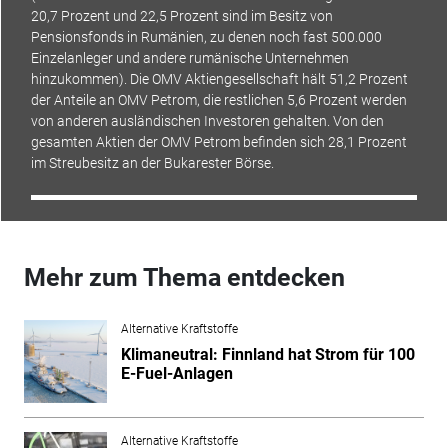
20,7 Prozent und 22,5 Prozent sind im Besitz von
Pensionsfonds in Rumänien, zu denen noch fast 500.000
Einzelanleger und andere rumänische Unternehmen
hinzukommen). Die OMV Aktiengesellschaft hält 51,2 Prozent
der Anteile an OMV Petrom, die restlichen 5,6 Prozent werden
von anderen ausländischen Investoren gehalten. Von den
gesamten Aktien der OMV Petrom befinden sich 28,1 Prozent
im Streubesitz an der Bukarester Börse.
Mehr zum Thema entdecken
Alternative Kraftstoffe
Klimaneutral: Finnland hat Strom für 100
E-Fuel-Anlagen
Alternative Kraftstoffe