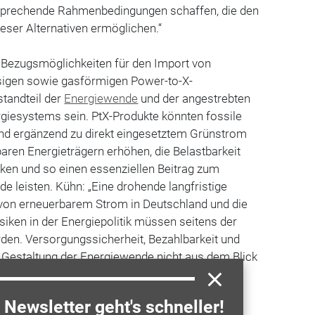
tsprechende Rahmenbedingungen schaffen, die den
eser Alternativen ermöglichen.“
n Bezugsmöglichkeiten für den Import von
sigen sowie gasförmigen Power-to-X-
standteil der
Energiewende
und der angestrebten
giesystems sein. PtX-Produkte könnten fossile
und ergänzend zu direkt eingesetztem Grünstrom
ren Energieträgern erhöhen, die Belastbarkeit
ken und so einen essenziellen Beitrag zum
e leisten. Kühn: „Eine drohende langfristige
 von erneuerbarem Strom in Deutschland und die
iken in der Energiepolitik müssen seitens der
erden. Versorgungssicherheit, Bezahlbarkeit und
 Gestaltung der Energiewende nicht aus dem Blick
Newsletter geht's schneller!