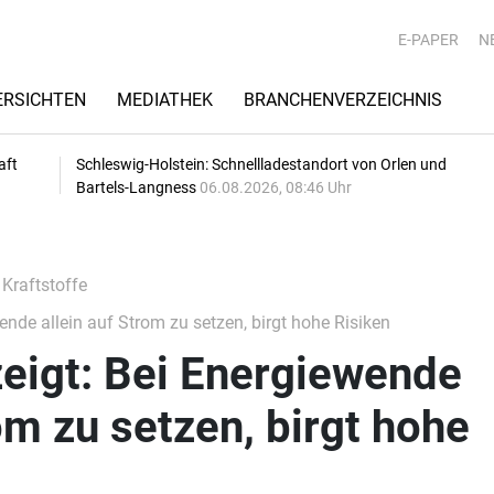
E-PAPER
N
RSICHTEN
MEDIATHEK
BRANCHENVERZEICHNIS
aft
Schleswig-Holstein: Schnellladestandort von Orlen und
Bartels-Langness
06.08.2026, 08:46 Uhr
 Kraftstoffe
nde allein auf Strom zu setzen, birgt hohe Risiken
eigt: Bei Energiewende
om zu setzen, birgt hohe