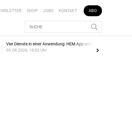
EWSLETTER
SHOP
JOBS
KONTAKT
ABO
Vier Dienste in einer Anwendung: HEM-App erweitert
E-Au
05.08.2026, 19:02 Uhr
05.0