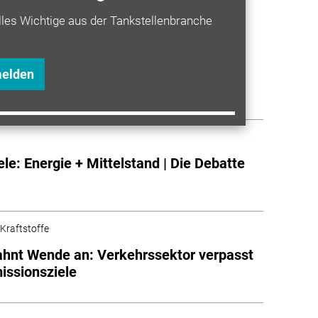
a entdecken
lles Wichtige aus der Tankstellenbranche
 Kraftstoffe
che Kostensenkungen: E-Fuels könnten
melden
 Kraftstoffe ersetzen
ele: Energie + Mittelstand | Die Debatte
 Kraftstoffe
ahnt Wende an: Verkehrssektor verpasst
ssionsziele