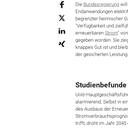
Die
Bundesregierung
will
Endanwendungen elektrifi
begrenzter heimischer Gr
"Verfügbarkeit und zielf
erneuerbaren
Strom
" vo
gegeben worden. Sie zei
knappes Gut ist und blei
der gesicherten Leistung
Studienbefunde 
Uniti-Hauptgeschäftsfüh
alarmierend. Selbst in e
des Ausbaus der Erneuer
Stromverbrauchsprognose
trifft, droht im Jahr 20