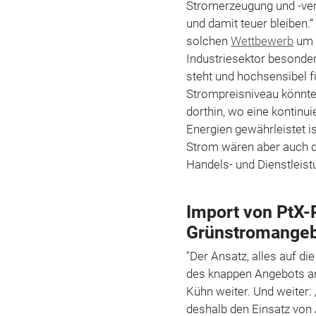
Stromerzeugung und -ver
und damit teuer bleiben.
solchen
Wettbewerb
um 
Industriesektor besonder
steht und hochsensibel 
Strompreisniveau könnte 
dorthin, wo eine kontinu
Energien gewährleistet i
Strom wären aber auch d
Handels- und Dienstleist
Import von PtX-
Grünstromangeb
"Der Ansatz, alles auf di
des knappen Angebots an
Kühn weiter. Und weiter:
deshalb den Einsatz von