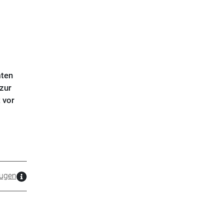
mten
zur
 vor
zugen