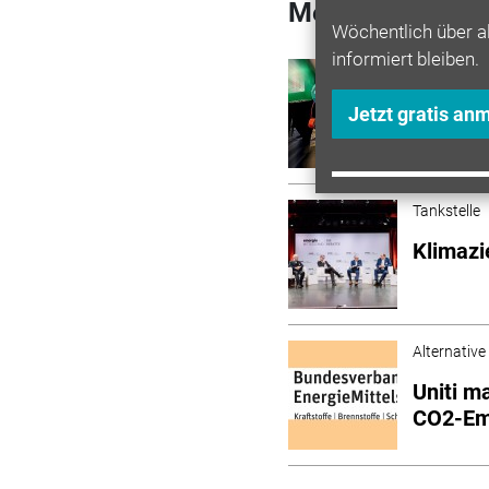
Mehr zum Them
Wöchentlich über a
informiert bleiben.
Alternative
Erhebli
Jetzt gratis an
fossile
Tankstelle
Klimazi
Alternative
Uniti m
CO2-Emi