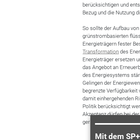
berücksichtigen und en
Bezug und die Nutzung di
So sollte der Aufbau vo
grünstrombasierten flüs
Energieträgern fester Be
Transformation
des Ener
Energieträger ersetzen 
das Angebot an Erneuerba
des Energiesystems stär
Gelingen der Energiewend
begrenzte Verfügbarkeit
damit einhergehenden Ris
Politik berücksichtigt w
Akzeptanz dürfen bei der
geraten.“
Mit dem SP+ 