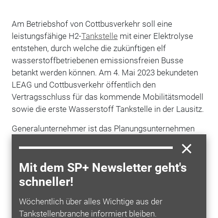
Am Betriebshof von Cottbusverkehr soll eine
leistungsfähige H2-
Tankstelle
mit einer Elektrolyse
entstehen, durch welche die zukünftigen elf
wasserstoffbetriebenen emissionsfreien Busse
betankt werden können.
Am 4. Mai 2023 bekundeten
LEAG und Cottbusverkehr öffentlich den
Vertragsschluss für das kommende Mobilitätsmodell
sowie die erste Wasserstoff Tankstelle in der Lausitz.
Generalunternehmer ist das Planungsunternehmen
Movia Tec aus Leipzig. Für die
Technologie
zeichnet
Maximator Hydrogen verantwortlich. Mitte 2025 soll
die Station fertig sein. Ab Ende 2024 sollen bereits elf
Mit dem SP+ Newsletter geht's
Wasserstoff Bussen in Cottbus fahren.
schneller!
Wöchentlich über alles Wichtige aus der
Tankstellenbranche informiert bleiben.