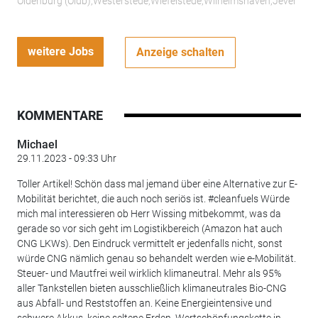
Oldenburg (Oldb);Westerstede;Wiefelstede;Wilhelmshaven;Jever
weitere Jobs
Anzeige schalten
KOMMENTARE
Michael
29.11.2023 - 09:33 Uhr
Toller Artikel! Schön dass mal jemand über eine Alternative zur E-
Mobilität berichtet, die auch noch seriös ist. #cleanfuels Würde
mich mal interessieren ob Herr Wissing mitbekommt, was da
gerade so vor sich geht im Logistikbereich (Amazon hat auch
CNG LKWs). Den Eindruck vermittelt er jedenfalls nicht, sonst
würde CNG nämlich genau so behandelt werden wie e-Mobilität.
Steuer- und Mautfrei weil wirklich klimaneutral. Mehr als 95%
aller Tankstellen bieten ausschließlich klimaneutrales Bio-CNG
aus Abfall- und Reststoffen an. Keine Energieintensive und
schwere Akkus, keine seltene Erden. Wertschöpfungskette in