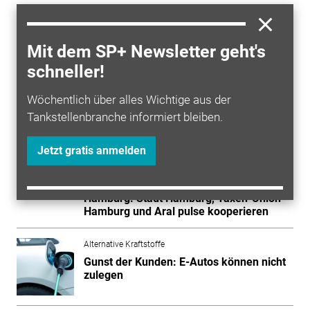
Schulterschluss aller Akteure der städtischen
Mobilitätslandschaft. Knapp 80 Prozent der in
Hamburg verfügbaren lokal emissionsfreien Taxis
Mit dem SP+ Newsletter geht's
würden inzwischen von FREE NOW vermittelt. Von
schneller!
Unternehmer- und Fahrgastseite gebe es durchweg
positives Feedback.
Wöchentlich über alles Wichtige aus der
Tankstellenbranche informiert bleiben.
Mehr zum Thema entdecken
Jetzt gratis anmelden
Alternative Kraftstoffe
Hamburg: Stadt Hamburg, Taxen-Union
Hamburg und Aral pulse kooperieren
Alternative Kraftstoffe
Gunst der Kunden: E-Autos können nicht
zulegen