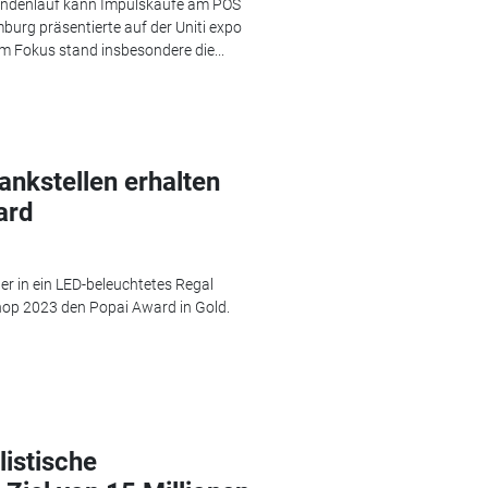
 Kundenlauf kann Impulskäufe am POS
urg präsentierte auf der Uniti expo
m Fokus stand insbesondere die...
nkstellen erhalten
ard
er in ein LED-beleuchtetes Regal
op 2023 den Popai Award in Gold.
istische