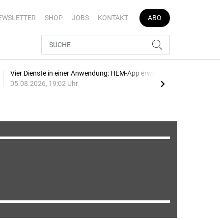
EWSLETTER
SHOP
JOBS
KONTAKT
ABO
Vier Dienste in einer Anwendung: HEM-App erweitert
E-Au
05.08.2026, 19:02 Uhr
05.0