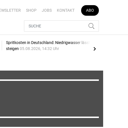
EWSLETTER
SHOP
JOBS
KONTAKT
ABO
Spritkosten in Deutschland: Niedrigwasser lässt Preise
Date
steigen
05.08.2026, 14:32 Uhr
Pro