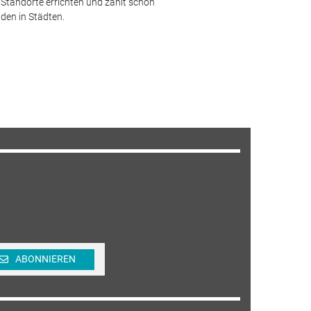
0 Standorte errichten und zählt schon
aden in Städten.
ABONNIEREN