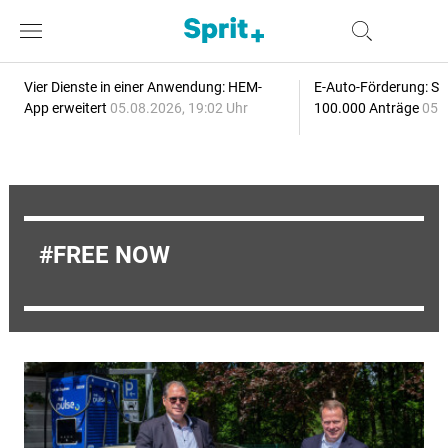
Vier Dienste in einer Anwendung: HEM-
E-Auto-Förderung: Sc
App erweitert
05.08.2026, 19:02 Uhr
100.000 Anträge
05.
FREE NOW