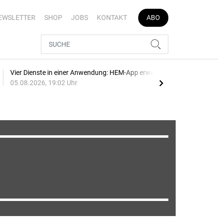
EWSLETTER
SHOP
JOBS
KONTAKT
ABO
Vier Dienste in einer Anwendung: HEM-App erweitert
E-Au
05.08.2026, 19:02 Uhr
05.0