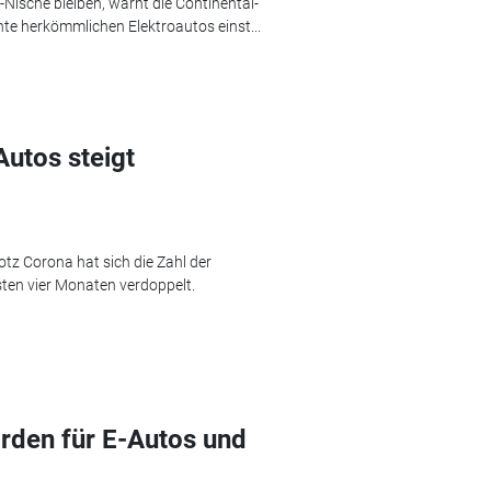
-Nische bleiben, warnt die Continental-
nte herkömmlichen Elektroautos einst...
utos steigt
otz Corona hat sich die Zahl der
sten vier Monaten verdoppelt.
arden für E-Autos und