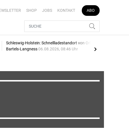
EWSLETTER
SHOP
JOBS
KONTAKT
ABO
Schleswig-Holstein: Schnellladestandort von Orlen und
Vier
Bartels-Langness
06.08.2026, 08:46 Uhr
05.0