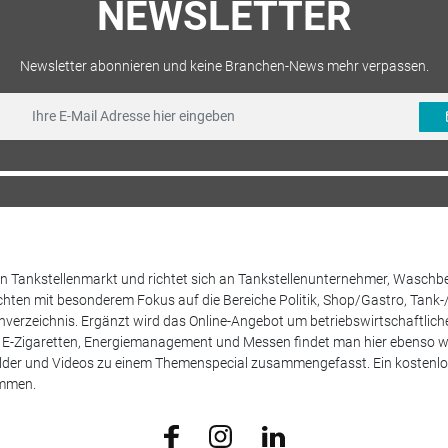
NEWSLETTER
Newsletter abonnieren und keine Branchen-News mehr verpassen.
 den Tankstellenmarkt und richtet sich an Tankstellenunternehmer, Waschb
hten mit besonderem Fokus auf die Bereiche Politik, Shop/Gastro, Tank-
henverzeichnis. Ergänzt wird das Online-Angebot um betriebswirtschaftlic
E-Zigaretten, Energiemanagement und Messen findet man hier ebenso wie
Bilder und Videos zu einem Themenspecial zusammengefasst. Ein kostenlos
ammen.