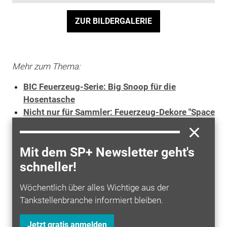
ZUR BILDERGALERIE
Mehr zum Thema:
BIC Feuerzeug-Serie: Big Snoop für die
Hosentasche
Nicht nur für Sammler: Feuerzeug-Dekore "Space
Trip" von BIC
Game of Thrones, House of the Dragon: BIC
bringt Fantasy-Fernsehserien an den POS
Mit dem SP+ Newsletter geht's
BIC Maxi Dekore Game of Thrones, House of the
schneller!
Dragon uvm.
Wöchentlich über alles Wichtige aus der
Tankstellenbranche informiert bleiben.
Mehr zum Thema entdecken
Jetzt gratis anmelden