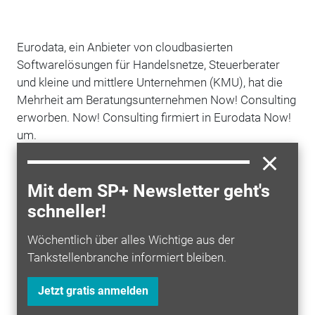
Eurodata, ein Anbieter von cloudbasierten
Softwarelösungen für Handelsnetze, Steuerberater
und kleine und mittlere Unternehmen (KMU), hat die
Mehrheit am Beratungsunternehmen Now! Consulting
erworben. Now! Consulting firmiert in Eurodata Now!
um.
Now! Consulting bewegt sich seit 2003 am
deutschsprachigen Business-Intelligence (BI)
Mit dem SP+ Newsletter geht's
Beratungsmarkt. Das Unternehmen hat sich als BI-
schneller!
Betreiber, -Architekt und Implementierer von IBM
Cognos-, Informatica- und Microsoft-Lösungen
Wöchentlich über alles Wichtige aus der
etabliert. Jetzt hat Now! Consulting mit Eurodata einen
Tankstellenbranche informiert bleiben.
neuen Gesellschafter, der das nachhaltige Wachstum
und die Erschließung neuer Geschäftsfelder
Jetzt gratis anmelden
ermöglichen möchte.