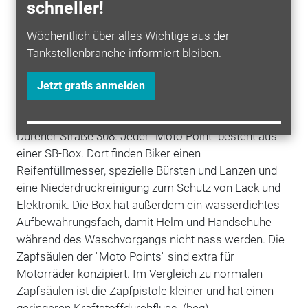
schneller!
Die
Mineralölgesellschaft
Total
bietet an
ausgewählten Tankstellen in ganz
Europa
sogenannte
Wöchentlich über alles Wichtige aus der
"Moto Points" an. Das sind Tankstellen, deren
Tankstellenbranche informiert bleiben.
Infrastruktur
speziell auf die Bedürfnisse von
Motorradfahrern ausgerichtet sind. In Deutschland
Jetzt gratis anmelden
gibt es bislang zwei "Moto Points": In
Berlin
in der
Ribnitzer Straße 42 und in Eschweiler (NRW) in der
Dürener Straße 308. Jeder "Moto Point" besteht aus
einer SB-Box. Dort finden Biker einen
Reifenfüllmesser, spezielle Bürsten und Lanzen und
eine Niederdruckreinigung zum Schutz von Lack und
Elektronik. Die Box hat außerdem ein wasserdichtes
Aufbewahrungsfach, damit Helm und Handschuhe
während des Waschvorgangs nicht nass werden. Die
Zapfsäulen der "Moto Points" sind extra für
Motorräder konzipiert. Im Vergleich zu normalen
Zapfsäulen ist die Zapfpistole kleiner und hat einen