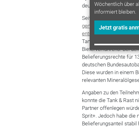
Wöchentlich über a
deutschen Esso-Tankstel
informiert bleiben.
Seit 2013 werden die
Bel
gemäß Vorgaben des Bund
Jetzt gratis an
entsprechend dem Markt
Tankstellengesellschaft
Bieterverfahrens. Bei de
Belieferungsrechte für 1
deutschen Bundesautobah
Diese wurden in einem Bi
relevanten Mineralölges
Angaben zu den Teilneh
konnte die Tank & Rast 
Partner offenlegen würde
Sprit+. Jedoch habe die 
Belieferungsanteil stabil