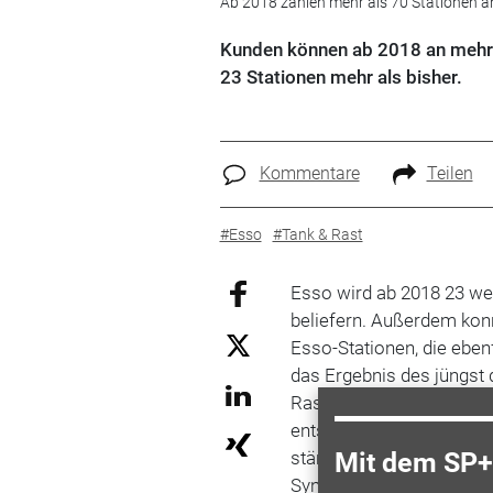
Ab 2018 zählen mehr als 70 Stationen 
Kunden können ab 2018 an mehr a
23 Stationen mehr als bisher.
Kommentare
Teilen
#Esso
#Tank & Rast
Esso wird ab 2018 23 wei
beliefern. Außerdem ko
Esso-Stationen, die eben
das Ergebnis des jüngst
Rast-Vertriebsrechte. Di
entsprechend umgerüste
stärken nicht nur die Ma
Mit dem SP+ 
Synergy-Kraftstoffe“, ko