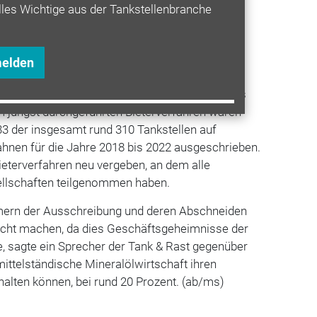
lles Wichtige aus der Tankstellenbranche
lengeschäfts.
ieferungsrechte der Standorte von Tank & Rast
eskartellamts nicht mehr ausschließlich
melden
anteil
der Straßentankstellen der
en vergeben, sondern zum Teil im Rahmen eines
m jüngst durchgeführten Bieterverfahren waren
33 der insgesamt rund 310 Tankstellen auf
nen für die Jahre 2018 bis 2022 ausgeschrieben.
eterverfahren neu vergeben, an dem alle
ellschaften teilgenommen haben.
mern der Ausschreibung und deren Abschneiden
nicht machen, da dies Geschäftsgeheimnisse der
, sagte ein Sprecher der Tank & Rast gegenüber
mittelständische Mineralölwirtschaft ihren
 halten können, bei rund 20 Prozent. (ab/ms)