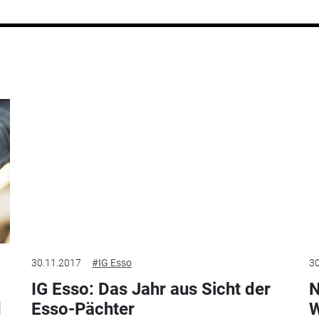
30.11.2017
#IG Esso
30
IG Esso: Das Jahr aus Sicht der
N
d
Esso-Pächter
W