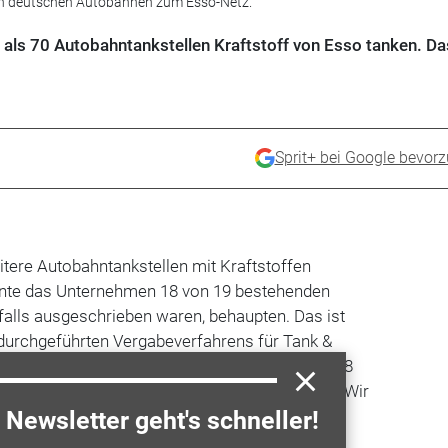
an deutschen Autobahnen zum Esso-Netz.
ls 70 Autobahntankstellen Kraftstoff von Esso tanken. Da
Sprit+ bei Google bevor
tere Autobahntankstellen mit Kraftstoffen
nnte das Unternehmen 18 von 19 bestehenden
falls ausgeschrieben waren, behaupten. Das ist
 durchgeführten Vergabeverfahrens für Tank &
e neuen Stationen sollen im ersten Halbjahr 2018
t und mit dem Esso-Design versehen werden. „Wir
rke Esso, sondern auch den Absatz unserer
Newsletter geht's schneller!
mmentiert Alexander Hentschke, Leiter des