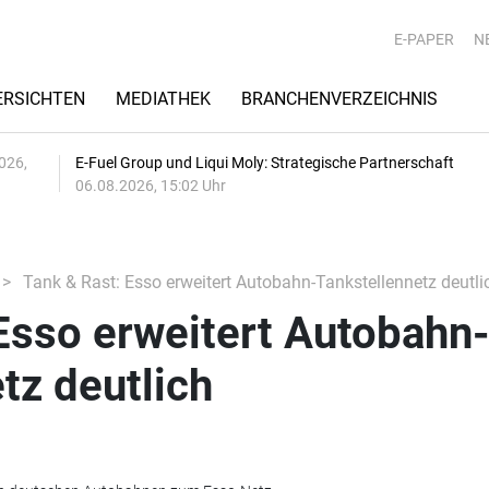
E-PAPER
N
RSICHTEN
MEDIATHEK
BRANCHENVERZEICHNIS
026,
E-Fuel Group und Liqui Moly: Strategische Partnerschaft
06.08.2026, 15:02 Uhr
Tank & Rast: Esso erweitert Autobahn-Tankstellennetz deutli
Esso erweitert Autobahn
tz deutlich