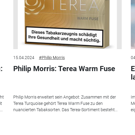
15.04.2024
#Philip Morris
04
:
Philip Morris: Terea Warm Fuse
E
l
eht
Philip Morris erweitert sein Angebot: Zusammen mit der
Im
it
Terea Turquoise gehört Terea Warm Fuse zu den
Mo
..
nuancierten Tabaksorten. Das Terea-Sortiment besteht...
ei