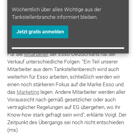
Mineralölkonzerne große Netzzukäufe realisieren
Wöchentlich über alles Wichtige aus der
können, damit sich die Oligopol-Situation auf dem
Tankstellenbranche informiert bleiben.
deutschen Tankstellenmarkt nicht verschärft. Obwohl
das Esso-Netz jetzt nur an einen Käufer übergehen
Jetzt gratis anmelden
wird, glaubt Exxonmobil trotzdem, dass das
angestrebte Wachstum rechtskonform ist.
Für die
Mitarbeiter
der Esso-Deutschland hat der
Verkauf unterschiedliche Folgen. "Ein Teil unserer
Mitarbeiter aus dem Tankstellenbereich wird auch
weiterhin für Esso arbeiten, schließlich werden wir
einen noch stärkeren Fokus auf die Marke Esso und
das
Marketing
legen. Andere Mitarbeiter werden aller
Voraussicht nach gemäß gesetzlicher oder auch
vertraglicher Regelungen auf EG übergehen, wo ihr
Know-how stark gefragt sein wird", erklärte Voigt. Der
Zeitpunkt des Übergangs sei noch nicht entschieden.
(ms)