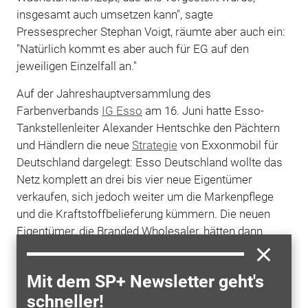
insgesamt auch umsetzen kann", sagte
Pressesprecher Stephan Voigt, räumte aber auch ein:
"Natürlich kommt es aber auch für EG auf den
jeweiligen Einzelfall an."
Auf der Jahreshauptversammlung des
Farbenverbands
IG Esso
am 16. Juni hatte Esso-
Tankstellenleiter Alexander Hentschke den Pächtern
und Händlern die neue
Strategie
von Exxonmobil für
Deutschland dargelegt: Esso Deutschland wollte das
Netz komplett an drei bis vier neue Eigentümer
verkaufen, sich jedoch weiter um die Markenpflege
und die Kraftstoffbelieferung kümmern. Die neuen
Eigentümer, die Branded Wholesaler, hätten dann
aufgrund ihrer Netzgröße von 200 bis 300 Tankstellen
die Möglichkeit, schneller zu wachsen, als es Esso
Mit dem SP+ Newsletter geht's
Deutschland möglich sei. Die deutsche
schneller!
Rechtsprechung
verhindere, dass die großen