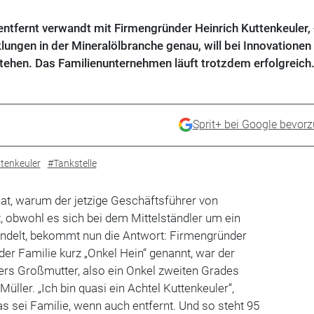
entfernt verwandt mit Firmengründer Heinrich Kuttenkeuler, 
lungen in der Mineralölbranche genau, will bei Innovationen
 stehen. Das Familienunternehmen läuft trotzdem erfolgreich
Sprit+ bei Google bevor
tenkeuler
#Tankstelle
hat, warum der jetzige Geschäftsführer von
t, obwohl es sich bei dem Mittelständler um ein
ndelt, bekommt nun die Antwort: Firmengründer
 der Familie kurz „Onkel Hein“ genannt, war der
rs ­Großmutter, also ein Onkel zweiten Grades
Müller. „Ich bin quasi ein Achtel Kuttenkeuler“,
as sei Familie, wenn auch entfernt. Und so steht 95