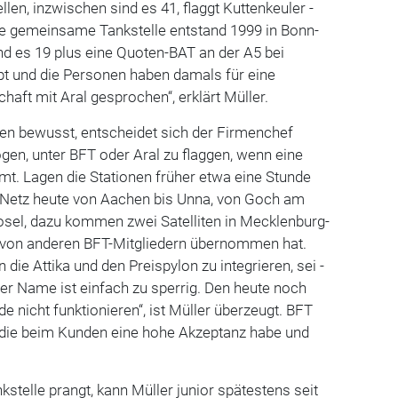
len, inzwischen sind es 41, flaggt Kuttenkeuler ­
ste gemeinsame Tankstelle entstand 1999 in Bonn-
d es 19 plus eine Quoten-BAT an der A5 bei
t und die Personen haben damals für eine
haft mit Aral gesprochen“, erklärt Müller.
ken bewusst, entscheidet sich der Firmenchef
ogen, unter BFT oder Aral zu flaggen, wenn eine
t. Lagen die Stationen früher etwa eine Stunde
s Netz heute von Aachen bis Unna, von Goch am
osel, dazu kommen zwei Satelliten in Mecklenburg-
 von anderen BFT-Mitgliedern übernommen hat.
die Attika und den Preispylon zu integrieren, sei ­
Der Name ist einfach zu sperrig. Den heute noch
de nicht funktionieren“, ist Müller überzeugt. BFT
 die beim Kunden eine hohe Akzeptanz habe und
stelle prangt, kann Müller junior spätestens seit