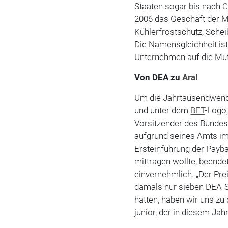
Staaten sogar bis nach
C
2006 das Geschäft der Mü
Kühlerfrostschutz, Sch
Die Namensgleichheit ist 
Unternehmen auf die Mu
Von DEA zu
Aral
Um die Jahrtausendwende
und unter dem
BFT
-Logo,
Vorsitzender des Bundesv
aufgrund seines Amts im 
Ersteinführung der Payb
mittragen wollte, beende
einvernehmlich. „Der Pre
damals nur sieben DEA-St
hatten, haben wir uns zu 
junior, der in diesem Ja