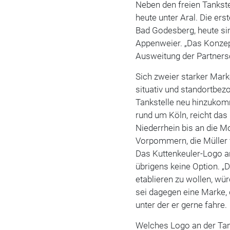
Neben den freien Tankstel
heute unter Aral. Die er
Bad Godesberg, heute sin
Appenweier. „Das Konzep
Ausweitung der Partnersc
Sich zweier starker Mar
situativ und standortbez
Tankstelle neu hinzukomm
rund um Köln, reicht da
Niederrhein bis an die M
Vorpommern, die Müller
Das Kuttenkeuler-Logo an 
übrigens keine Option. „
etablieren zu wollen, wür
sei dagegen eine Marke,
unter der er gerne ­fahre.
Welches Logo an der Tank