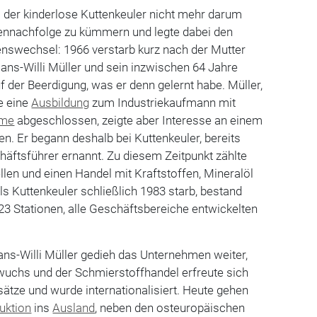
 der kinderlose Kuttenkeuler nicht mehr darum
ennachfolge zu kümmern und legte dabei den
nswechsel: 1966 verstarb kurz nach der Mutter
ans-Willi Müller und sein inzwischen 64 Jahre
f der Beerdigung, was er denn gelernt habe. Müller,
te eine
Ausbildung
zum Industriekaufmann mit
hme
abgeschlossen, zeigte aber Interesse an einem
en. Er begann deshalb bei Kuttenkeuler, bereits
äftsführer ernannt. Zu diesem Zeitpunkt zählte
len und einen Handel mit Kraftstoffen, Mi­neralöl
s Kuttenkeuler schließlich 1983 starb, bestand
23 Stationen, alle Geschäftsbereiche entwickelten
ns-Willi Müller gedieh das Unternehmen weiter,
 wuchs und der Schmierstoffhandel erfreute sich
ätze und wurde internationalisiert. Heute gehen
uktion
ins
Ausland
, neben den osteuropäischen