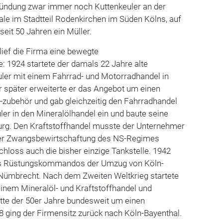
ündung zwar immer noch Kuttenkeuler an der
le im Stadtteil Rodenkirchen im Süden Kölns, auf
seit 50 Jahren ein Müller.
hlief die Firma eine bewegte
 1924 startete der damals 22 Jahre alte
ler mit einem Fahrrad- und Motorradhandel in
hr später erweiterte er das Angebot um einen
 -zubehör und gab gleichzeitig den Fahrradhandel
uler in den Mineralölhandel ein und baute seine
urg. Den Kraftstoffhandel musste der Un­ternehmer
der Zwangsbewirtschaftung des NS-Regimes
chloss auch die bisher einzige Tankstelle. 1942
es Rüstungskommandos der Umzug von Köln-
 Nümbrecht. Nach dem Zweiten Weltkrieg startete
einem Mineralöl- und Kraftstoffhandel und
tte der 50er Jahre bundesweit um einen
 ging der Firmensitz zurück nach Köln-Bayenthal.