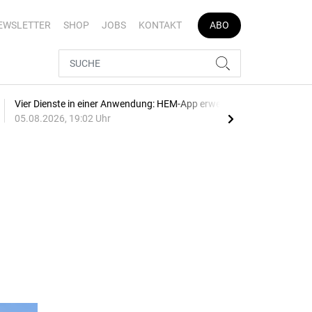
EWSLETTER
SHOP
JOBS
KONTAKT
ABO
Vier Dienste in einer Anwendung: HEM-App erweitert
E-Au
05.08.2026, 19:02 Uhr
05.0