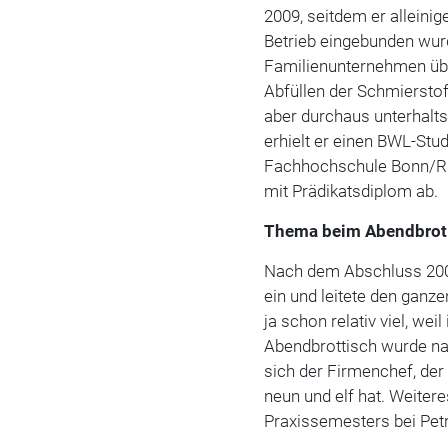
2009, seitdem er alleinig
Betrieb eingebunden wurd
Familienunternehmen übli
Abfüllen der Schmierstof
aber durchaus unterhalt
erhielt er einen BWL-­Stu
Fachhochschule Bonn/Rhe
mit ­Prädikatsdiplom ab.
Thema beim Abendbrot
Nach dem Abschluss 2001
ein und leitete den ganz
ja schon relativ viel, we
Abendbrottisch wurde nat
sich der Firmenchef, der 
neun und elf hat. Weiter
Praxissemesters bei Pet