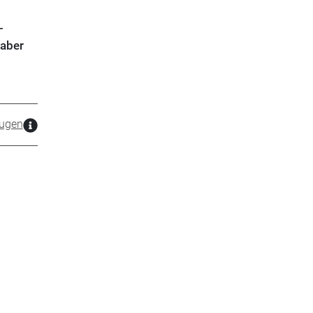
­
 aber
.
zugen