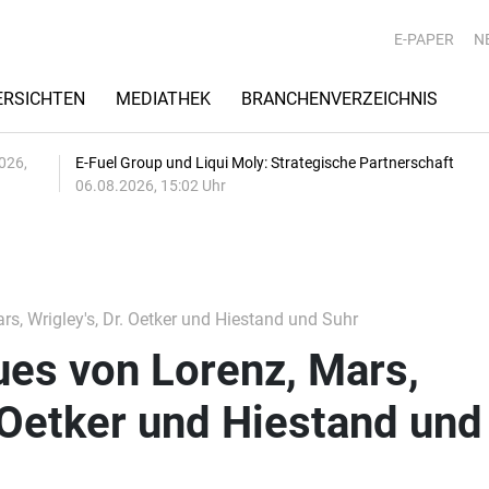
E-PAPER
N
RSICHTEN
MEDIATHEK
BRANCHENVERZEICHNIS
026,
E-Fuel Group und Liqui Moly: Strategische Partnerschaft
06.08.2026, 15:02 Uhr
s, Wrigley's, Dr. Oetker und Hiestand und Suhr
ues von Lorenz, Mars,
. Oetker und Hiestand und