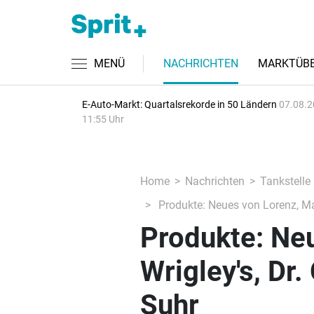
MENÜ
NACHRICHTEN
MARKTÜBE
E-Auto-Markt: Quartalsrekorde in 50 Ländern
07.08.2
11:55 Uhr
Home
Nachrichten
Tankstelle
Produkte: Neues von Lorenz, Mar
Produkte: Ne
Wrigley's, Dr
Suhr