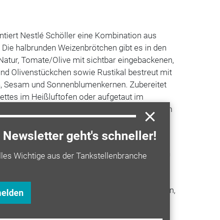
ntiert Nestlé Schöller eine Kombination aus
 Die halbrunden Weizenbrötchen gibt es in den
tur, Tomate/Olive mit sichtbar eingebackenen,
nd Olivenstückchen sowie Rustikal bestreut mit
n, Sesam und Sonnenblumenkernen. Zubereitet
ettes im Heißluftofen oder aufgetaut im
ckungseinheit besteht aus 48 Stück à 100 Gramm
Newsletter geht's schneller!
-Sortiment Tradizionale erweitert: Mit Knoblauch
lles Wichtige aus der Tankstellenbranche
 und eine helle Pecorino-Sahne-Soße sind die
 Funghi Bianca. Für Fisch-Fans bringt das
dizionale Mista di Mare mit Thunfischstückchen,
melden
 Spinat auf Tomatensoße in die Tiefkühltruhe.
o durch die Tradizionale Pancetta Delicata mit