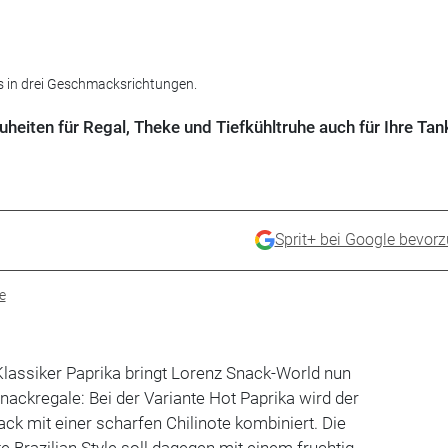
es in drei Geschmacksrichtungen.
heiten für Regal, Theke und Tiefkühltruhe auch für Ihre Tan
Sprit+ bei Google bevor
e
lassiker Paprika bringt Lorenz Snack-World nun
nackregale: Bei der Variante Hot Paprika wird der
k mit einer scharfen Chilinote kombiniert. Die
e Brazilian Style soll dagegen mit einem fruchtig-