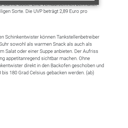
-Sahne-Soße. Eine Verkaufseinheit beinhaltet
ligen Sorte. Die UVP beträgt 2,89 Euro pro
Schinkentwister können Tankstellen­betreiber
& Suhr sowohl als warmen Snack als auch als
em Salat oder einer Suppe anbieten. Der Aufriss
llung appetitanregend sichtbar machen. Ohne
nkentwister direkt in den Backofen geschoben und
0 bis 180 Grad Celsius gebacken werden. (ab)