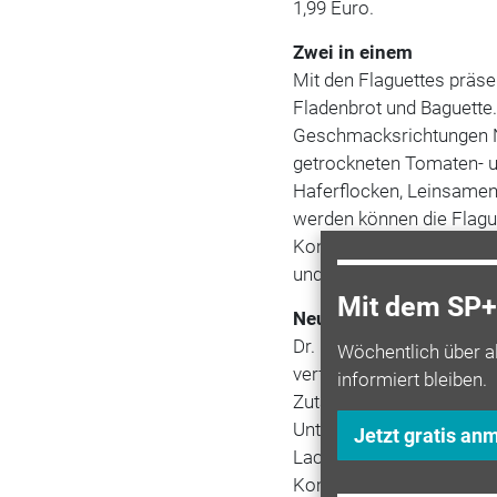
1,99 Euro.
Zwei in einem
Mit den Flaguettes präse
Fladenbrot und Baguette.
Geschmacksrichtungen Na
getrockneten Tomaten- u
Haferflocken, Leinsame
werden können die Flagu
Kontaktgrill. Eine Verpa
und kostet 29,30 Euro.
Mit dem SP+ 
Neues Trio
Dr. Oetker hat das Pizza
Wöchentlich über a
verfeinerte Champignons
informiert bleiben.
Zutaten der Tradizionale
Unternehmen nun die Tra
Jetzt gratis an
Lachsfilet, Garnelen und
Komplettiert wird das Tri