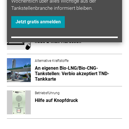
Wöchentlich über alles Wichtige aus der
Tankstellenbranche informiert bleiben.
Mehr zum Thema entdecken
Jetzt gratis anmelden
Tankstelle
Erinnerung: Wir haben (nicht ganz so)
neue E-Mail-Adressen
Alternative Kraftstoffe
An eigenen Bio-LNG/Bio-CNG-
Tankstellen: Verbio akzeptiert TND-
Tankkarte
Betriebsführung
Hilfe auf Knopfdruck