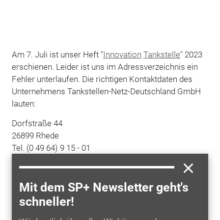
Am 7. Juli ist unser Heft "
Innovation
Tankstelle
" 2023
erschienen
. Leider ist uns im Adressverzeichnis ein
Fehler unterlaufen. Die richtigen Kontaktdaten des
Unternehmens Tankstellen-Netz-Deutschland GmbH
lauten:
Dorfstraße 44
26899 Rhede
Tel. (0 49 64) 9 15 - 01
Fax (0 49 64) 9 15 - 15
info@tnd.de
www.tnd.de
Mit dem SP+ Newsletter geht's
schneller!
Wir bitten, diesen Fehler zu entschuldigen.