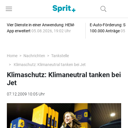
Vier Dienste in einer Anwendung: HEM-
E-Auto-Förderung: Sc
App erweitert
05.08.2026, 19:02 Uhr
100.000 Anträge
05.
Home
Nachrichten
Tankstelle
Klimaschutz: Klimaneutral tanken bei Jet
Klimaschutz: Klimaneutral tanken bei
Jet
07.12.2009 10:05 Uhr