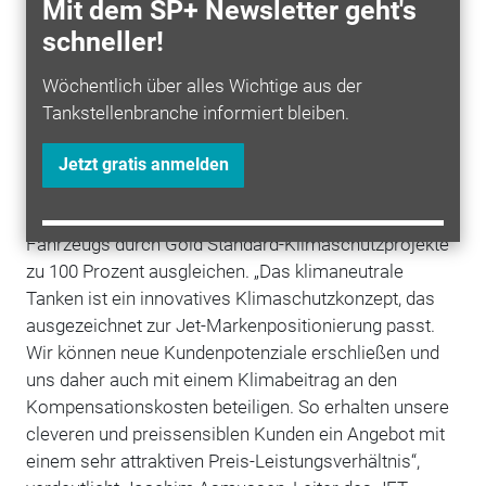
Klimabeitrag in Höhe von zwei Cent pro Liter. Diese
Mit dem SP+ Newsletter geht's
stellt Arktik dem Kunden separat, zusammen mit
schneller!
einem verbrauchsunabhängigen monatlichen
Mitgliedsbeitrag in Höhe von zwei Euro für die
Wöchentlich über alles Wichtige aus der
Bereitstellung der Arktik-Karte in Rechnung. Zusätzlich
Tankstellenbranche informiert bleiben.
zu den zwei Cent pro Liter, die der Tankkunde zahlt,
stockt Jet den Betrag noch einmal um weitere 2,5
Jetzt gratis anmelden
Cent pro Liter in Form eines Klimabeitrages auf. So
kann der Kunde den gesamten
CO2-Ausstoß
seines
Fahrzeugs durch Gold Standard-Klimaschutzprojekte
zu 100 Prozent ausgleichen. „Das klimaneutrale
Tanken ist ein innovatives Klimaschutzkonzept, das
ausgezeichnet zur Jet-Markenpositionierung passt.
Wir können neue Kundenpotenziale erschließen und
uns daher auch mit einem Klimabeitrag an den
Kompensationskosten beteiligen. So erhalten unsere
cleveren und preissensiblen Kunden ein Angebot mit
einem sehr attraktiven Preis-Leistungsverhältnis“,