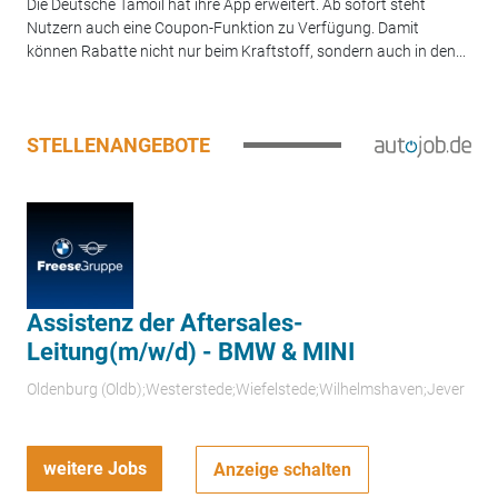
Die Deutsche Tamoil hat ihre App erweitert. Ab sofort steht
Nutzern auch eine Coupon-Funktion zu Verfügung. Damit
können Rabatte nicht nur beim Kraftstoff, sondern auch in den...
STELLENANGEBOTE
Assistenz der Aftersales-
Leitung(m/w/d) - BMW & MINI
Oldenburg (Oldb);Westerstede;Wiefelstede;Wilhelmshaven;Jever
weitere Jobs
Anzeige schalten