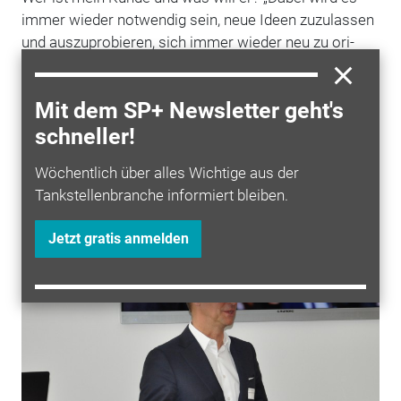
immer wieder notwendig sein, neue Ideen zu­zulassen
und auszuprobieren, sich immer wieder neu zu ori­
entieren und neue Geschäftsfelder zu entwickeln“,
resümierte ­Krone.
Mit dem SP+ Newsletter geht's
(Autorin: Annika Beyer. Der Artikel erschien in Sprit+
schneller!
Ausgabe 5.)
Wöchentlich über alles Wichtige aus der
Tankstellenbranche informiert bleiben.
Scheidt & Bachmann Experts Panel
2016
Jetzt gratis anmelden