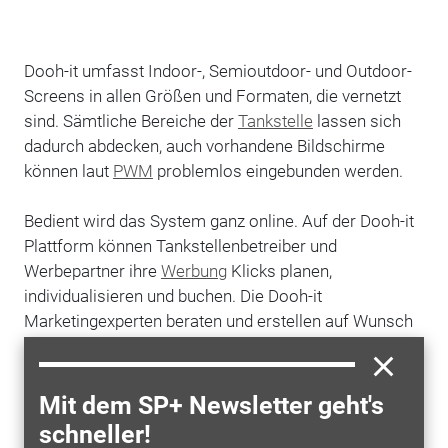
Dooh-it umfasst Indoor-, Semioutdoor- und Outdoor-
Screens in allen Größen und Formaten, die vernetzt
sind. Sämtliche Bereiche der
Tankstelle
lassen sich
dadurch abdecken, auch vorhandene Bildschirme
können laut
PWM
problemlos eingebunden werden.
Bedient wird das System ganz online. Auf der Dooh-it
Plattform können Tankstellenbetreiber und
Werbepartner ihre
Werbung
Klicks planen,
individualisieren und buchen. Die Dooh-it
Marketingexperten beraten und erstellen auf Wunsch
auch individuelle Inhalte. Die Preise sind absolut
transparent: Nutzer sehen sofort, was welche
Werbung auf den gewünschten Flächen in welchem
Mit dem SP+ Newsletter geht's
Zeitraum kostet.
schneller!