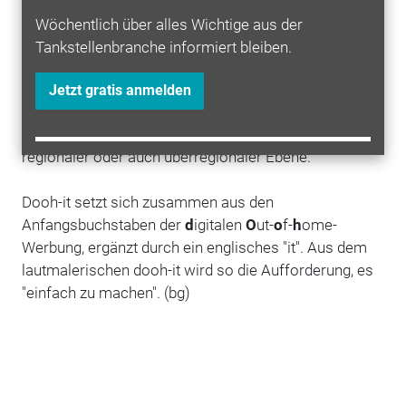
Bei Dooh-it sollen Tankstellenbetreiber davon
Wöchentlich über alles Wichtige aus der
profitieren, dass freie Werbeflächen und -zeiten
Tankstellenbranche informiert bleiben.
professionell vermarktet werden. Unter anderem soll
gezielt kleinen und mittelständischen Unternehmen
Jetzt gratis anmelden
und Dienstleistern die Möglichkeit geboten werden, an
der Tankstelle für sich zu werben – auf lokaler,
regionaler oder auch überregionaler Ebene.
Dooh-it setzt sich zusammen aus den
Anfangsbuchstaben der
d
igitalen
O
ut-
o
f-
h
ome-
Werbung, ergänzt durch ein englisches "it". Aus dem
lautmalerischen dooh-it wird so die Aufforderung, es
"einfach zu machen". (bg)