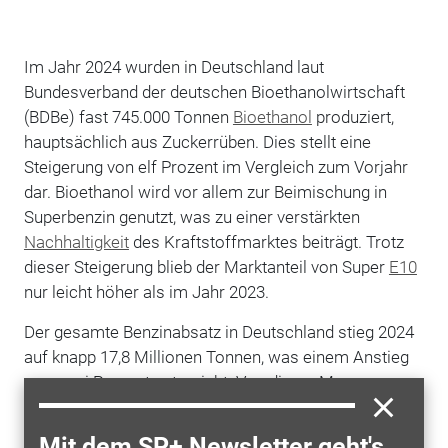
Im Jahr 2024 wurden in Deutschland laut
Bundesverband der deutschen Bioethanolwirtschaft
(BDBe) fast 745.000 Tonnen
Bioethanol
produziert,
hauptsächlich aus Zuckerrüben. Dies stellt eine
Steigerung von elf Prozent im Vergleich zum Vorjahr
dar. Bioethanol wird vor allem zur Beimischung in
Superbenzin genutzt, was zu einer verstärkten
Nachhaltigkeit
des Kraftstoffmarktes beiträgt. Trotz
dieser Steigerung blieb der Marktanteil von Super
E10
nur leicht höher als im Jahr 2023.
Der gesamte Benzinabsatz in Deutschland stieg 2024
auf knapp 17,8 Millionen Tonnen, was einem Anstieg
von zwei Prozent entspricht. Von dieser Menge
entfallen 6,9 Prozent auf nachhaltiges Bioethanol, was
eine geringe Steigerung im Vergleich zu 2023 darstellt.
Mit dem SP+ Newsletter geht's