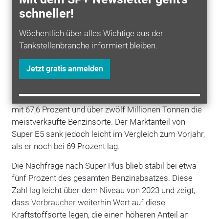
Die Beimischung von Bioethanol in die
schneller!
Kraftstoffsorten Super E10, Super Plus und Super (E5)
erhöhte sich um 2,6 Prozent, was insgesamt knapp 1,3
Wöchentlich über alles Wichtige aus der
Millionen Tonnen ausmacht.
Tankstellenbranche informiert bleiben.
Der Anteil von Super E10 am gesamten Benzinabsatz
Jetzt gratis anmelden
wuchs um 1,5 Prozentpunkte und erreichte 27,4
Prozent. Dies entspricht einem Absatz von rund 4,9
Millionen Tonnen. Im Gegensatz dazu blieb Super E5
mit 67,6 Prozent und über zwölf Millionen Tonnen die
meistverkaufte Benzinsorte. Der Marktanteil von
Super E5 sank jedoch leicht im Vergleich zum Vorjahr,
als er noch bei 69 Prozent lag.
Die Nachfrage nach Super Plus blieb stabil bei etwa
fünf Prozent des gesamten Benzinabsatzes. Diese
Zahl lag leicht über dem Niveau von 2023 und zeigt,
dass
Verbraucher
weiterhin Wert auf diese
Kraftstoffsorte legen, die einen höheren Anteil an