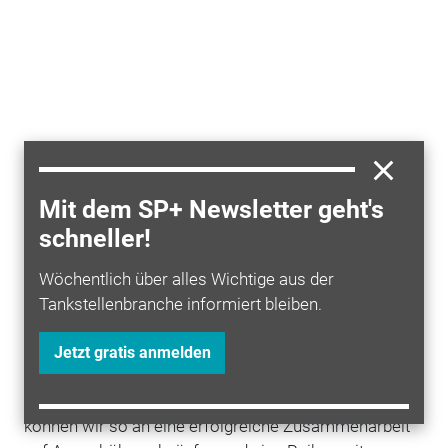
Mit dem SP+ Newsletter geht's
schneller!
Wöchentlich über alles Wichtige aus der
Tankstellenbranche informiert bleiben.
"Ausschlaggebend für die Fortsetzung der
Zusammenarbeit war die ideale Kombination aus den
Jetzt gratis anmelden
zentralen Ansprechpartnern und der regionalen
Kompetenz der
MCS
-Großhandlungen. Gemeinsam
können wir so an eine erfolgreiche Zusammenarbeit