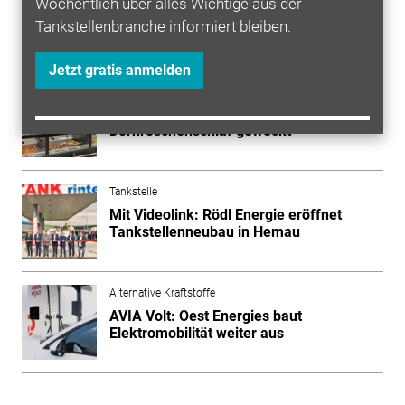
Wöchentlich über alles Wichtige aus der
Tankstellenbranche informiert bleiben.
Mehr zum Thema entdecken
Jetzt gratis anmelden
Tankstelle
Mit Bildergalerie: Rödl Avia aus dem
Dornröschenschlaf geweckt
Tankstelle
Mit Videolink: Rödl Energie eröffnet
Tankstellenneubau in Hemau
Alternative Kraftstoffe
AVIA Volt: Oest Energies baut
Elektromobilität weiter aus