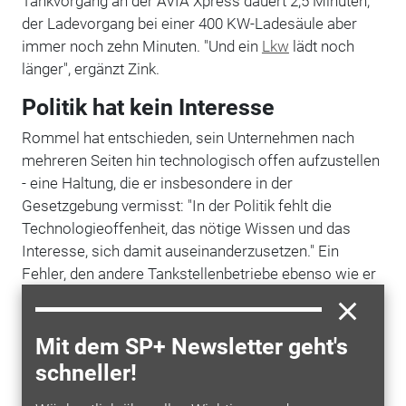
Tankvorgang an der AVIA Xpress dauert 2,5 Minuten,
der Ladevorgang bei einer 400 KW-Ladesäule aber
immer noch zehn Minuten. "Und ein
Lkw
lädt noch
länger", ergänzt Zink.
Politik hat kein Interesse
Rommel hat entschieden, sein Unternehmen nach
mehreren Seiten hin technologisch offen aufzustellen
- eine Haltung, die er insbesondere in der
Gesetzgebung vermisst: "In der Politik fehlt die
Technologieoffenheit, das nötige Wissen und das
Interesse, sich damit auseinanderzusetzen." Ein
Fehler, den andere Tankstellenbetriebe ebenso wie er
längst erkannt haben und dem sie
eigenverantwortliches und weitsichtiges Handeln
entgegensetzen. Führer & Weingartner kann sich
Mit dem SP+ Newsletter geht's
deshalb über weitere Interessenten für eine
schneller!
Tankanlage in Edelstahl freuen.