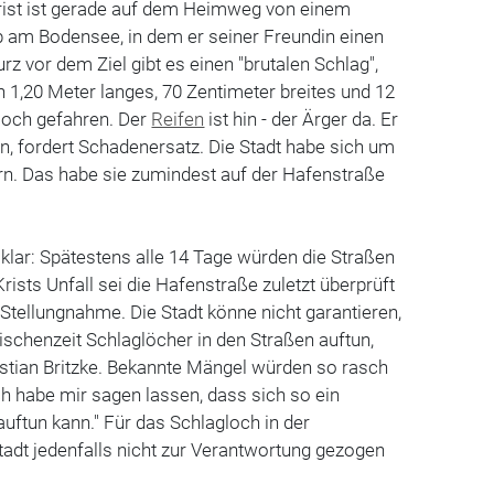
 Krist ist gerade auf dem Heimweg von einem
 am Bodensee, in dem er seiner Freundin einen
z vor dem Ziel gibt es einen "brutalen Schlag",
ein 1,20 Meter langes, 70 Zentimeter breites und 12
loch gefahren. Der
Reifen
ist hin - der Ärger da. Er
in, fordert Schadenersatz. Die Stadt habe sich um
. Das habe sie zumindest auf der Hafenstraße
t klar: Spätestens alle 14 Tage würden die Straßen
Krists Unfall sei die Hafenstraße zuletzt überprüft
 Stellungnahme. Die Stadt könne nicht garantieren,
wischenzeit Schlaglöcher in den Straßen auftun,
istian Britzke. Bekannte Mängel würden so rasch
h habe mir sagen lassen, dass sich so ein
auftun kann." Für das Schlagloch in der
adt jedenfalls nicht zur Verantwortung gezogen