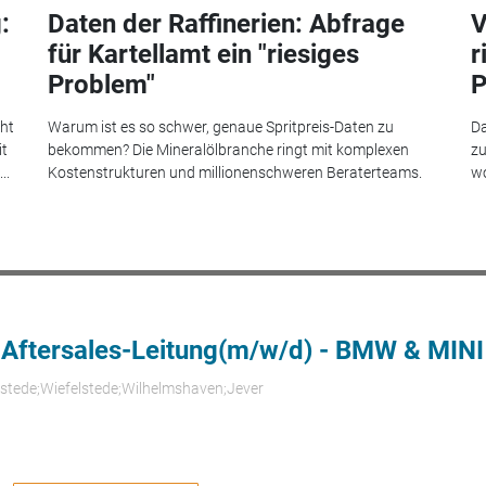
:
Daten der Raffinerien: Abfrage
V
für Kartellamt ein "riesiges
r
Problem"
P
eht
Warum ist es so schwer, genaue Spritpreis-Daten zu
Da
it
bekommen? Die Mineralölbranche ringt mit komplexen
zu
..
Kostenstrukturen und millionenschweren Beraterteams.
wo
 Aftersales-Leitung(m/w/d) - BMW & MINI
rstede;Wiefelstede;Wilhelmshaven;Jever