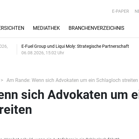
E-PAPER
N
RSICHTEN
MEDIATHEK
BRANCHENVERZEICHNIS
026,
E-Fuel Group und Liqui Moly: Strategische Partnerschaft
06.08.2026, 15:02 Uhr
Am Rande: Wenn sich Advokaten um ein Schlagloch streiten
nn sich Advokaten um e
reiten