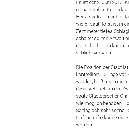
Es ist der 2. Juni 2013:
romantischen Kurzurlaub
Heiratsantrag machte. Kur
wie er sagt. Krist ist in 
Zentimeter tiefes Schlag
schaltet seinen Anwalt e
die
Sicherheit
zu kümmern
schlicht versäumt.
Die Position der Stadt is
kontrolliert. 13 Tage vor 
worden, heißt es in einer
dass sich nicht in der Z
sagte Stadtsprecher Chr
wie möglich behoben. "Ic
Schlagloch sehr schnell 
Hafenstraße könne die St
werden.