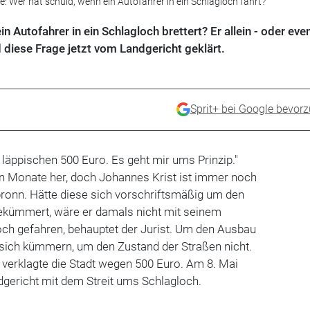
e: Wer hat schuld, wenn ein Autofahrer in ein Schlagloch fährt?
n Autofahrer in ein Schlagloch brettert? Er allein - oder even
d diese Frage jetzt vom Landgericht geklärt.
Sprit+ bei Google bevor
 läppischen 500 Euro. Es geht mir ums Prinzip."
n Monate her, doch Johannes Krist ist immer noch
lbronn. Hätte diese sich vorschriftsmäßig um den
ekümmert, wäre er damals nicht mit seinem
och gefahren, behauptet der Jurist. Um den Ausbau
 sich kümmern, um den Zustand der Straßen nicht.
d verklagte die Stadt wegen 500 Euro. Am 8. Mai
dgericht mit dem Streit ums Schlagloch.