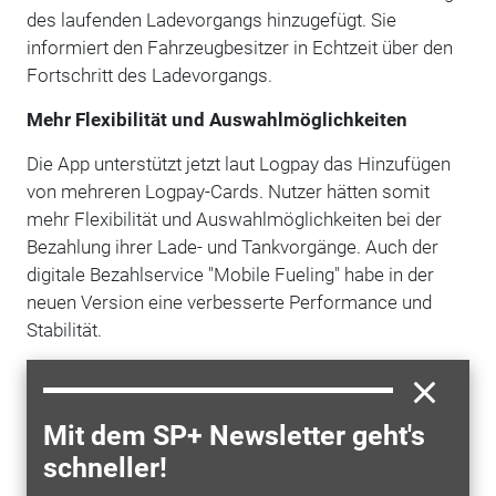
des laufenden Ladevorgangs hinzugefügt. Sie
informiert den Fahrzeugbesitzer in Echtzeit über den
Fortschritt des Ladevorgangs.
Mehr Flexibilität und Auswahlmöglichkeiten
Die App unterstützt jetzt laut Logpay das Hinzufügen
von mehreren Logpay-Cards. Nutzer hätten somit
mehr Flexibilität und Auswahlmöglichkeiten bei der
Bezahlung ihrer Lade- und Tankvorgänge. Auch der
digitale Bezahlservice "Mobile Fueling" habe in der
neuen Version eine verbesserte Performance und
Stabilität.
Die neue Version soll es nun Audi- und VW-Fahrern
ermöglichen, sich nahtlos mit ihrer Audi-ID oder VW-
ID anzumelden. Dieser erleichterte Zugriff auf die App
Mit dem SP+ Newsletter geht's
soll sicherstellen, dass die Nutzer schnell und bequem
schneller!
auf alle Funktionen zugreifen können.