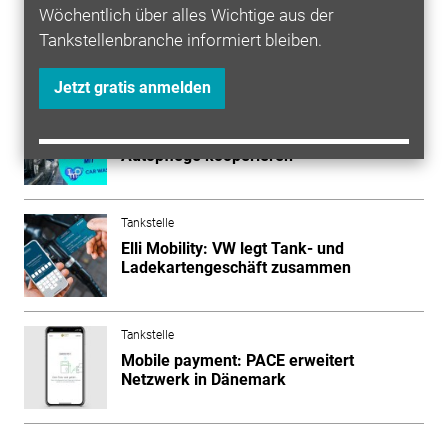
Wöchentlich über alles Wichtige aus der
Tankstellenbranche informiert bleiben.
Mehr zum Thema entdecken
Jetzt gratis anmelden
Autowäsche
Deutschlandweit: Logpay und IMO
Autopflege kooperieren
Tankstelle
Elli Mobility: VW legt Tank- und
Ladekartengeschäft zusammen
Tankstelle
Mobile payment: PACE erweitert
Netzwerk in Dänemark