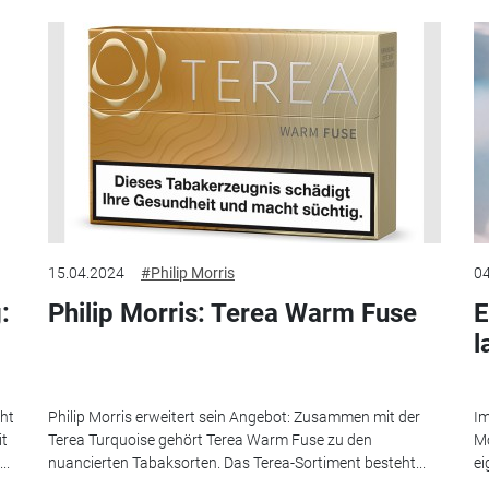
15.04.2024
#Philip Morris
04
:
Philip Morris: Terea Warm Fuse
E
l
eht
Philip Morris erweitert sein Angebot: Zusammen mit der
Im
it
Terea Turquoise gehört Terea Warm Fuse zu den
Mo
..
nuancierten Tabaksorten. Das Terea-Sortiment besteht...
ei