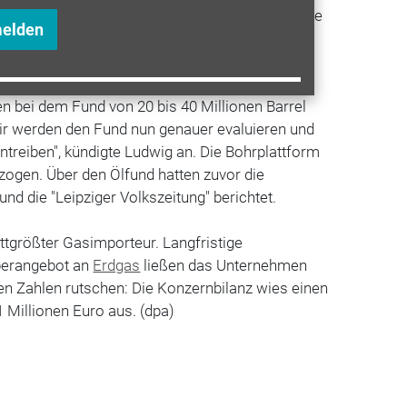
eiligt. Die meisten Anteile hält mit 40 Prozent die
melden
, weitere Partner sind Eon sowie die Bridge
n bei dem Fund von 20 bis 40 Millionen Barrel
ir werden den Fund nun genauer evaluieren und
ntreiben", kündigte Ludwig an. Die Bohrplattform
ogen. Über den Ölfund hatten zuvor die
und die "Leipziger Volkszeitung" berichtet.
ttgrößter Gasimporteur. Langfristige
Überangebot an
Erdgas
ließen das Unternehmen
oten Zahlen rutschen: Die Konzernbilanz wies einen
 Millionen Euro aus. (dpa)