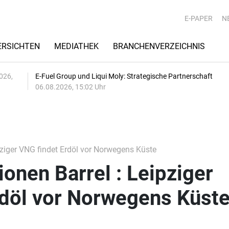
E-PAPER
N
RSICHTEN
MEDIATHEK
BRANCHENVERZEICHNIS
026,
E-Fuel Group und Liqui Moly: Strategische Partnerschaft
06.08.2026, 15:02 Uhr
ipziger VNG findet Erdöl vor Norwegens Küste
ionen Barrel : Leipziger
rdöl vor Norwegens Küst