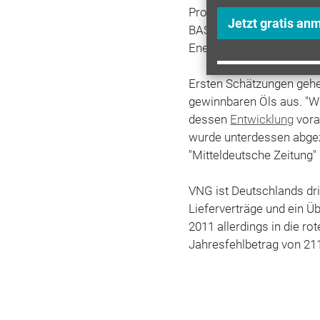
Prozent an der Lizenz bet
Jetzt gratis an
BASF-Tochter Wintershall
Energy Norge.
Ersten Schätzungen gehe
gewinnbaren Öls aus. "W
dessen
Entwicklung
vora
wurde unterdessen abgez
"Mitteldeutsche Zeitung" 
VNG ist Deutschlands dri
Lieferverträge und ein 
2011 allerdings in die r
Jahresfehlbetrag von 211