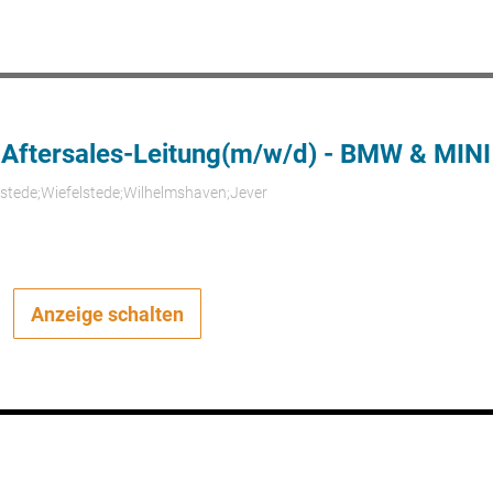
 Aftersales-Leitung(m/w/d) - BMW & MINI
rstede;Wiefelstede;Wilhelmshaven;Jever
Anzeige schalten