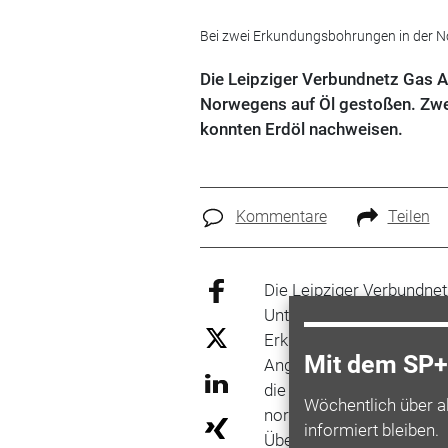
Bei zwei Erkundungsbohrungen in der No
Die Leipziger Verbundnetz Gas 
Norwegens auf Öl gestoßen. Zwe
konnten Erdöl nachweisen.
Kommentare
Teilen
Die Leipziger Verbundne
Unternehmen vor der Kü
Erkundungsbohrungen in 
Mit dem SP+ 
Angaben des Unternehme
die bisher bedeutendste
Wöchentlich über a
norwegischen Schelf", te
informiert bleiben.
Über seine Tochtergesel