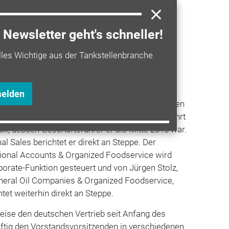
dem Ausscheiden von Spitlbauer wird Kolster
er von Lekkerland in Deutschland sein und
Funktion direkt an Patrick Steppe,
Newsletter geht's schneller!
r Lekkerland AG & Co. KG. Er bleibt in seiner
lles Wichtige aus der Tankstellenbranche
 verantwortlich für den Bereich Corporate
Management Food, Non-Food & Tobacco.
lichkeiten auf Vertriebsebene kommt es zu
melden
e leitet ab dem 1. November 2018 den deutschen
ise von Jos Arkes geführt wird. Stefan Punke kehrt
ck, dessen Geschäftsführer er bis Mitte 2013 war.
al Sales berichtet er direkt an Steppe. Der
ational Accounts & Organized Foodservice wird
porate-Funktion gesteuert und von Jürgen Stolz,
ineral Oil Companies & Organized Foodservice,
htet weiterhin direkt an Steppe.
eise den deutschen Vertrieb seit Anfang des
nftig den Vorstandsvorsitzenden in verschiedenen