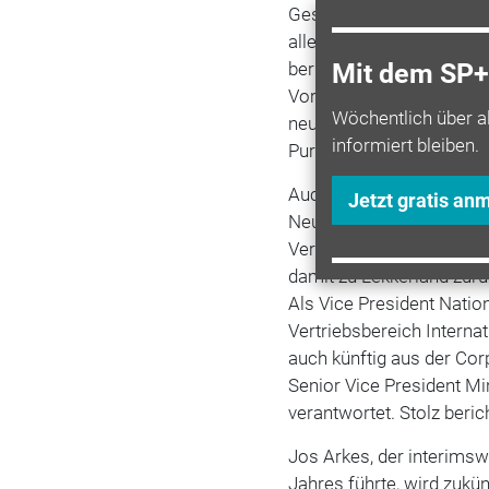
Geschäftsführung. Nach 
alleiniger Geschäftsführ
berichtet auch in dieser 
Mit dem SP+ 
Vorstandsvorsitzender de
Wöchentlich über a
neuen Funktion weiterhin
informiert bleiben.
Purchasing & Category 
Auch bei den Verantwort
Jetzt gratis an
Neuerungen: Stefan Punk
Vertrieb, der interimswe
damit zu Lekkerland zurü
Als Vice President Nation
Vertriebsbereich Intern
auch künftig aus der Cor
Senior Vice President M
verantwortet. Stolz beric
Jos Arkes, der interimsw
Jahres führte, wird zukü