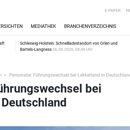
E-PAPER
N
RSICHTEN
MEDIATHEK
BRANCHENVERZEICHNIS
aft
Schleswig-Holstein: Schnellladestandort von Orlen und
Bartels-Langness
06.08.2026, 08:46 Uhr
n
Personalie: Führungswechsel bei Lekkerland in Deutschlan
Führungswechsel bei
n Deutschland