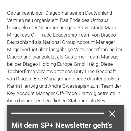
Getränkeanbieter Diageo hat seinen Deutschland-
Vertrieb neu organisiert. Das Ende des Umbaus
besiegeln drei Neuernennungen. So verstärkt Marc
Mirgel das Off-Trade Leadership-Team von Diageo
Deutschland als National Group Account Manager
Mirgel verfügt über langjährige Vertriebserfahrung bei
Diageo und war zuletzt als Customer Team Manager
bei der Diageo Holding Europe GmbH tätig. Diese
Tochterfirma verantwortet das Duty Free Geschäft
von Diageo. Eine Managementebene drunter stoßen
Katrin Hartwig und André Owassapian zum Team der
Key Account Manager Off-Trade. Hartwig betreute in
ihren bisherigen beruflichen Stationen als Key
Account Manager bei Bacardi und Account Manager
bei Danone Waters Deutschland insbesondere den
Getränkefachgroßhandel. Sie kümmert sich nun um
Mit dem SP+ Newsletter geht's
Rewe. André Owassapian bekleidete in den letzten