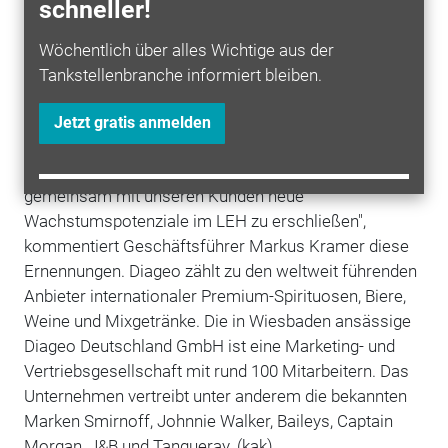
schneller!
Jahren verschiedene Vertriebs- und
Marketingfunktionen bei Diageo Deutschland. Er wird
Wöchentlich über alles Wichtige aus der
Markant- sowie Convenience-Kunden betreuen. "Wir
Tankstellenbranche informiert bleiben.
freuen uns, mit Marc Mirgel, Katrin Hartwig und André
Owassapian drei erfahrene und kompetente Sales-
Jetzt gratis anmelden
Manager gewonnen zu haben, die unsere
Vertriebskraft weiter stärken und uns helfen werden,
gemeinsam mit unseren Kunden neue
Wachstumspotenziale im LEH zu erschließen",
kommentiert Geschäftsführer Markus Kramer diese
Ernennungen. Diageo zählt zu den weltweit führenden
Anbieter internationaler Premium-Spirituosen, Biere,
Weine und Mixgetränke. Die in Wiesbaden ansässige
Diageo Deutschland GmbH ist eine Marketing- und
Vertriebsgesellschaft mit rund 100 Mitarbeitern. Das
Unternehmen vertreibt unter anderem die bekannten
Marken Smirnoff, Johnnie Walker, Baileys, Captain
Morgan, J&B und Tanqueray. (kak)