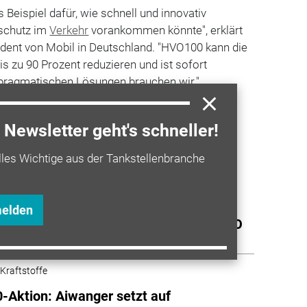
 Beispiel dafür, wie schnell und innovativ
schutz im
Verkehr
vorankommen könnte", erklärt
ident von Mobil in Deutschland. "HVO100 kann die
 zu 90 Prozent reduzieren und ist sofort
 pragmatischen Lösungen brauchen wir."
Newsletter geht's schneller!
a entdecken
lles Wichtige aus der Tankstellenbranche
 Kraftstoffe
tationen: Fast jede siebte
melden
tankstelle in Deutschland verkauft HVO
 Kraftstoffe
Aktion: Aiwanger setzt auf