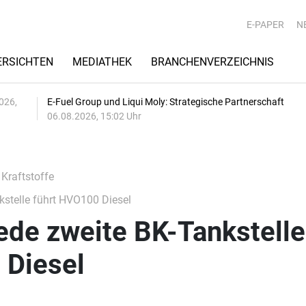
E-PAPER
N
RSICHTEN
MEDIATHEK
BRANCHENVERZEICHNIS
026,
E-Fuel Group und Liqui Moly: Strategische Partnerschaft
06.08.2026, 15:02 Uhr
 Kraftstoffe
kstelle führt HVO100 Diesel
Jede zweite BK-Tankstelle
 Diesel