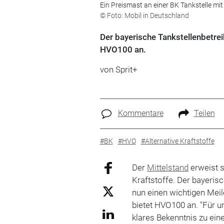
Ein Preismast an einer BK Tankstelle mi
© Foto: Mobil in Deutschland
Der bayerische Tankstellenbetrei
HVO100 an.
von
Sprit+
Kommentare
Teilen
#BK
#HVO
#Alternative Kraftstoffe
Der
Mittelstand
erweist s
Kraftstoffe. Der bayeris
nun einen wichtigen Meil
bietet HVO100 an. "Für u
klares Bekenntnis zu ei