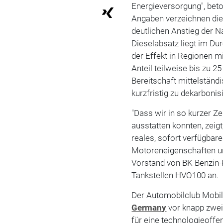
Energieversorgung", beto
Angaben verzeichnen die
deutlichen Anstieg der 
Dieselabsatz liegt im Du
der Effekt in Regionen m
Anteil teilweise bis zu 2
Bereitschaft mittelstän
kurzfristig zu dekarbonis
"Dass wir in so kurzer Z
ausstatten konnten, zeig
reales, sofort verfügbar
Motoreneigenschaften 
Vorstand von BK Benzin-
Tankstellen HVO100 an.
Der Automobilclub Mobil
Germany
vor knapp zwei J
für eine technologieoffe