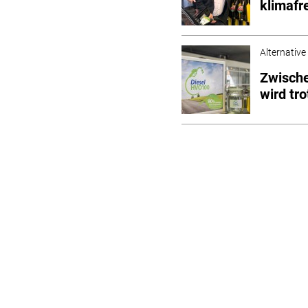
klimafr
Alternative
Zwische
wird tr