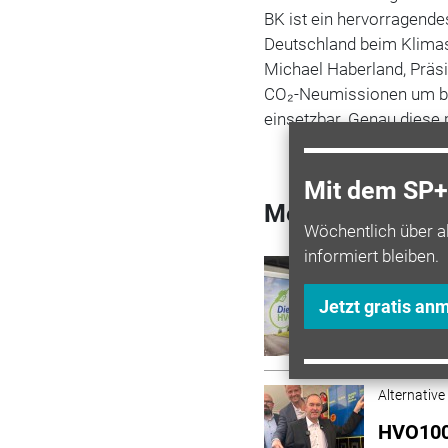
BK ist ein hervorragendes
Deutschland beim Klima
Michael Haberland, Präs
CO₂-Neumissionen um bis
einsetzbar. Genau diese
Mit dem SP+ 
Mehr zum Them
Wöchentlich über a
informiert bleiben.
Alternative
2.000 S
Jetzt gratis an
Straßen
Alternative
HVO100-