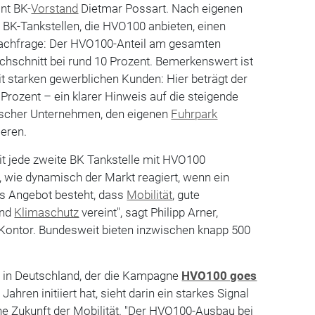
nt BK-
Vorstand
Dietmar Possart. Nach eigenen
 BK-Tankstellen, die HVO100 anbieten, einen
Nachfrage: Der HVO100-Anteil am gesamten
rchschnitt bei rund 10 Prozent. Bemerkenswert ist
it starken gewerblichen Kunden: Hier beträgt der
5 Prozent – ein klarer Hinweis auf die steigende
discher Unternehmen, den eigenen
Fuhrpark
ieren.
eit jede zweite BK Tankstelle mit HVO100
t, wie dynamisch der Markt reagiert, wenn ein
es Angebot besteht, dass
Mobilität
, gute
und
Klimaschutz
vereint", sagt Philipp Arner,
Kontor. Bundesweit bieten inzwischen knapp 500
 in Deutschland, der die Kampagne
HVO100 goes
ahren initiiert hat, sieht darin ein starkes Signal
ne Zukunft der Mobilität. "Der HVO100-Ausbau bei